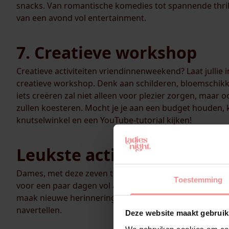
snacks. Van romantische komedies tot spannende thrille
van een avond vol entertainment.
7. Creatieve workshop
Creatieve activiteiten vriendinnenweekend? Laat jullie i
creatieve workshop. Denk aan schilderen, bloemschikke
iets creëren zal niet alleen voor plezier zorgen, maar o
zullen koesteren. Mocht je je aan een budget houden, 
knutselwinkel en een YouTube-tutorial kijken!
Leukste activiteiten wee
Dames, met deze zeven te gekke activiteiten voor een
Toestemming
voor een paar dagen vol avontuur, ontspanning en natuu
maak nieuwe herinneringen
and let the good times roll!
C
navertellen.
Deze website maakt gebruik
We gebruiken cookies om cont