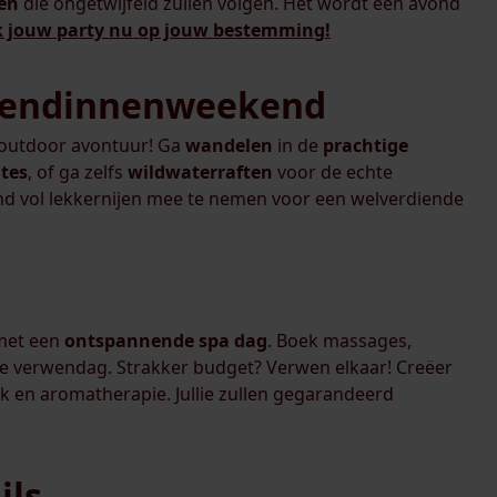
en
die ongetwijfeld zullen volgen. Het wordt een avond
 jouw party nu op jouw bestemming!
vriendinnenweekend
outdoor avontuur! Ga
wandelen
in de
prachtige
tes
, of ga zelfs
wildwaterraften
voor de echte
and vol lekkernijen mee te nemen voor een welverdiende
et een
ontspannende spa dag
. Boek massages,
e verwendag. Strakker budget? Verwen elkaar! Creëer
 en aromatherapie. Jullie zullen gegarandeerd
ils