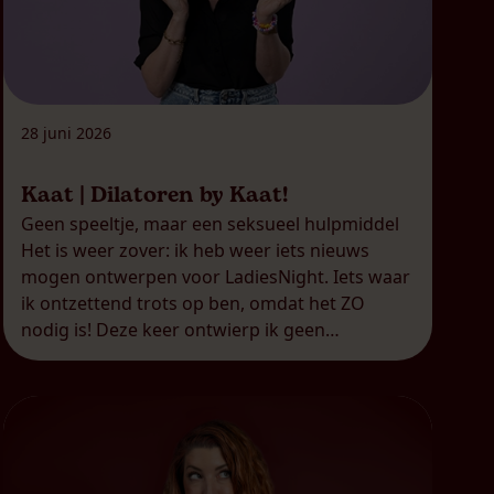
28 juni 2026
Kaat | Dilatoren by Kaat!
Geen speeltje, maar een seksueel hulpmiddel
Het is weer zover: ik heb weer iets nieuws
mogen ontwerpen voor LadiesNight. Iets waar
ik ontzettend trots op ben, omdat het ZO
nodig is! Deze keer ontwierp ik geen
seksspeeltje (zoals mijn DailyKaat), maar een
seksueel hulpmiddel waarvan ik in mijn
praktijk meekreeg dat er ZO veel nood […]