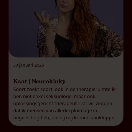
30 januari 2026
Kaat | Neurokinky
Soort zoekt soort, ook in de therapieruimte Ik
ben niet enkel seksuologe, maar ook
oplossingsgericht therapeut. Dat wil zeggen
dat ik mensen van allerlei pluimage in
begeleiding heb, die bij mij komen aankloppen
met een breed scala aan uitdagingen. Net dat
maakt mijn job ook zo boeiend, uiteraard! Wat