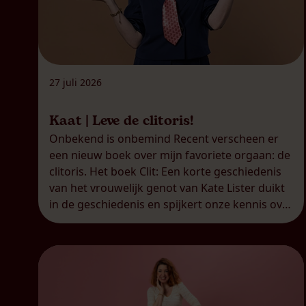
27 juli 2026
Kaat | Leve de clitoris!
Onbekend is onbemind Recent verscheen er
een nieuw boek over mijn favoriete orgaan: de
clitoris. Het boek Clit: Een korte geschiedenis
van het vrouwelijk genot van Kate Lister duikt
in de geschiedenis en spijkert onze kennis over
de clitoris duchtig bij. Dat is helaas nog altijd
nodig, want voor veel mensen, mannen én
vrouwen, blijft […]