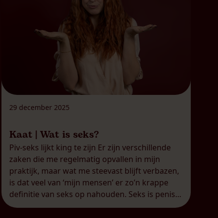
29 december 2025
Kaat | Wat is seks?
Piv-seks lijkt king te zijn Er zijn verschillende
zaken die me regelmatig opvallen in mijn
praktijk, maar wat me steevast blijft verbazen,
is dat veel van ‘mijn mensen’ er zo’n krappe
definitie van seks op nahouden. Seks is penis
in vagina. Punt uit. Er moet penetratie zijn, en
liefst dus door een penis en in […]