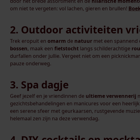
door het brede assortiment en de
hilarische
moment
om niet te vergeten: vol lachen, gieren en brullen!
Boek
2. Outdoor activiteiten 
Trek eropuit en
omarm
de
natuur
met een spannend 
bossen
, maak een
fietstocht
langs schilderachtige
rou
durfallen onder jullie. Vergeet niet om een picknickm
pauze onderweg.
3. Spa dagje
Geef jezelf en je vriendinnen de
ultieme verwennerij
m
gezichtsbehandelingen en manicures voor een heerlijk
een serene sfeer met geurkaarsen, rustgevende muziek
helemaal zen zijn na deze verwendag.
4. DIY-cocktails en mockta