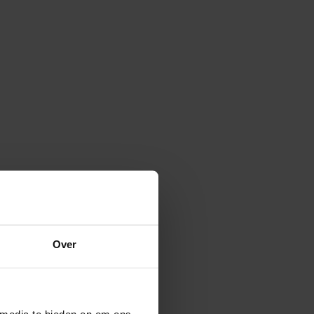
Over
 media te bieden en om ons