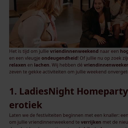
Het is tijd om jullie
vriendinnenweekend
naar een
ho
en een vleugje
ondeugendheid
! Of jullie nu op zoek z
relaxen
en
lachen
. Wij hebben dé
vriendinnenweeke
zeven te gekke activiteiten om jullie weekend onverget
1. LadiesNight Homeparty:
erotiek
Laten we de festiviteiten beginnen met een knaller: ee
om jullie vriendinnenweekend te
verrijken
met de nie