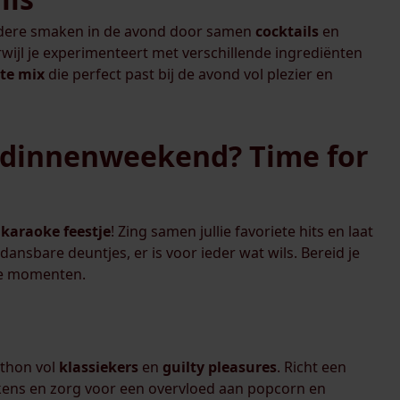
ondere smaken in de avond door samen
cocktails
en
terwijl je experimenteert met verschillende ingrediënten
te
mix
die perfect past bij de avond vol plezier en
endinnenweekend? Time for
g
karaoke
feestje
! Zing samen jullie favoriete hits en laat
 dansbare deuntjes, er is voor ieder wat wils. Bereid je
ke momenten.
thon vol
klassiekers
en
guilty pleasures
. Richt een
kens en zorg voor een overvloed aan popcorn en