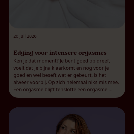
20 juli 2026
Edging voor intensere orgasmes
Ken je dat moment? Je bent goed op dreef,
voelt dat je bijna klaarkomt en nog voor je
goed en wel beseft wat er gebeurt, is het
alweer voorbij. Op zich helemaal niks mis mee.
Een orgasme blijft tenslotte een orgasme.
Maar soms lig je nadien toch met zo’n gevoel
van: was dat alles? Je […]