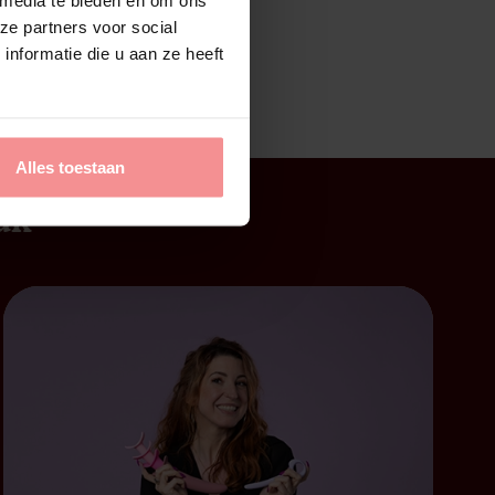
ze partners voor social
nformatie die u aan ze heeft
Alles toestaan
uk