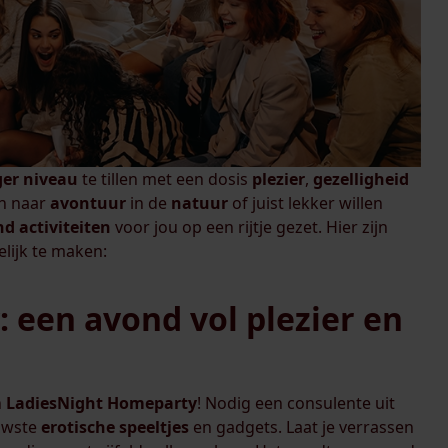
ger
niveau
te tillen met een dosis
plezier
,
gezelligheid
ijn naar
avontuur
in de
natuur
of juist lekker willen
nd
activiteiten
voor jou op een rijtje gezet. Hier zijn
elijk te maken:
 een avond vol plezier en
n
LadiesNight
Homeparty
! Nodig een consulente uit
uwste
erotische
speeltjes
en gadgets. Laat je verrassen