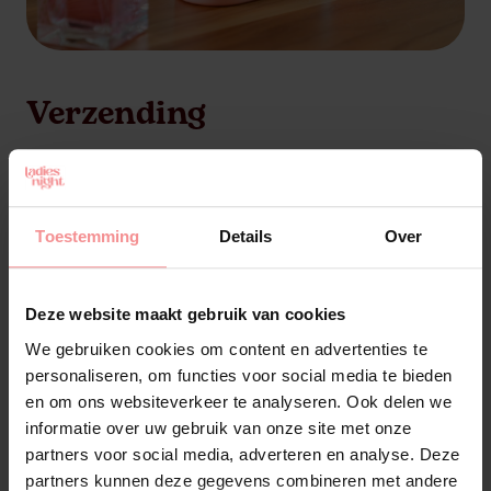
Verzending
Wij zorgen ervoor dat alle bestellingen discreet
geleverd worden. Alles komt in een neutrale doos
zonder logo’s aan bij de gastvrouw. Binnenin zitten
Toestemming
Details
Over
afgesloten tasjes met de individuele bestellingen,
zodat de inhoud helemaal privé blijft.
Deze website maakt gebruik van cookies
Je kunt er echter voor kiezen jouw eigen bestelling
tegen een meerprijs bij jezelf te laten leveren:
We gebruiken cookies om content en advertenties te
personaliseren, om functies voor social media te bieden
Levering bij de gastvrouw: gratis
en om ons websiteverkeer te analyseren. Ook delen we
Rechtstreeks thuis laten leveren: + €7,50
informatie over uw gebruik van onze site met onze
Niet laten afleveren bij de buren: + €0,50
partners voor social media, adverteren en analyse. Deze
Avondlevering tussen 18.00 en 21.30 uur: + €2,50
partners kunnen deze gegevens combineren met andere