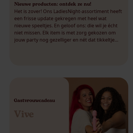
Nieuwe producten: ontdek ze nu!
Het is zover! Ons LadiesNight-assortiment heeft
een frisse update gekregen met heel wat
nieuwe speeltjes. En geloof ons: die wil je écht
niet missen. Elk item is met zorg gekozen om
jouw party nog gezelliger en nét dat tikkeltje
spannender te maken. Waarom zo’n
pakketwissel zo leuk is? Bij je volgende party
word je verrast […]