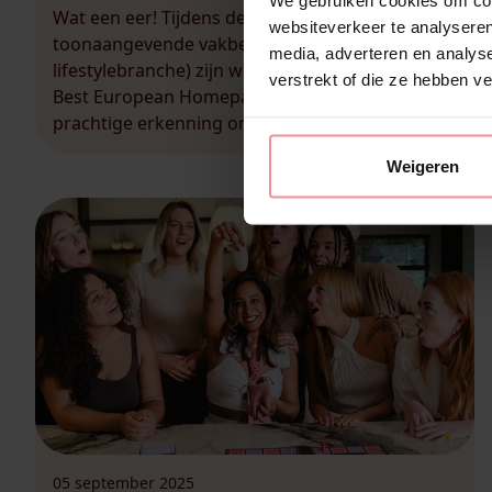
Wat een eer! Tijdens de Erofame (de
websiteverkeer te analyseren
toonaangevende vakbeurs voor de erotiek- en
media, adverteren en analys
lifestylebranche) zijn wij bekroond met de titel
verstrekt of die ze hebben v
Best European Homeparty Company 2025. Deze
prachtige erkenning onderstreept de kracht van
ons homepartyconcept, waarmee we al meer
Weigeren
dan 20 jaar vrouwen in Nederland en België
inspireren.Bij LadiesNight draait alles om plezier,
zelfvertrouwen en openheid: […]
05 september 2025