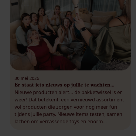
30 mei 2026
Er staat iets nieuws op jullie te wachten…
Nieuwe producten alert… de pakketwissel is er
weer! Dat betekent: een vernieuwd assortiment
vol producten die zorgen voor nog meer fun
tijdens jullie party. Nieuwe items testen, samen
lachen om verrassende toys en enorm
enthousiast zijn om een nieuw favoriet product:
dat is precies waarom een pakketwissel altijd zo