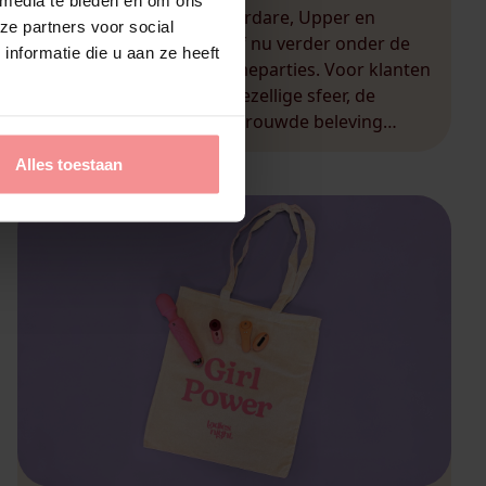
De bekende namen Upperdare, Upper en
ze partners voor social
Upperathome gaan vanaf nu verder onder de
nformatie die u aan ze heeft
vlag van LadiesNight Homeparties. Voor klanten
verandert er weinig: de gezellige sfeer, de
intieme setting en de vertrouwde beleving
blijven hetzelfde. Wat erbij komt, is de zekerheid
Alles toestaan
en service waar LadiesNight al jaren om
bekendstaat. Een LadiesNight Homeparty staat
garant voor: Of […]