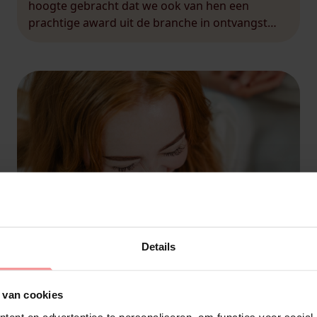
hoogte gebracht dat we ook van hen een
prachtige award uit de branche in ontvangst
mogen nemen. Door vakgenoten en experts zijn
we ook dit jaar via Sign uitgeroepen tot Best […]
Details
31 oktober 2025
 van cookies
Gastvrouwcadeau: Rose!
ent en advertenties te personaliseren, om functies voor social