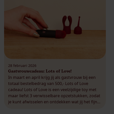
28 februari 2026
Gastvrouwcadeau: Lots of Love!
In maart en april krijg jij als gastvrouw bij een
totaal bestelbedrag van 500,- Lots of Love
cadeau! Lots of Love is een veelzijdige toy met
maar liefst 3 verwisselbare opzetstukken, zodat
je kunt afwisselen en ontdekken wat jij het fijnst
vindt. Dankzij de krachtige vibraties en het
zachte materiaal zorgt deze toy voor intense […]