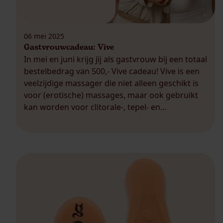
06 mei 2025
Gastvrouwcadeau: Vive
In mei en juni krijg jij als gastvrouw bij een totaal
bestelbedrag van 500,- Vive cadeau! Vive is een
veelzijdige massager die niet alleen geschikt is
voor (erotische) massages, maar ook gebruikt
kan worden voor clitorale-, tepel- en
eikelstimulatie. Dit cadeau wil je niet missen! Als
gastvrouw mag je bovendien voor 10% van het
totale […]