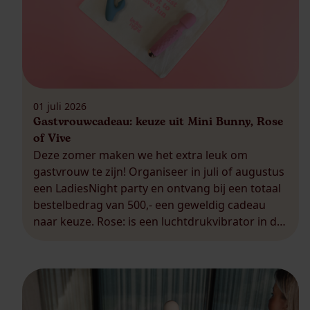
01 juli 2026
Gastvrouwcadeau: keuze uit Mini Bunny, Rose
of Vive
Deze zomer maken we het extra leuk om
gastvrouw te zijn! Organiseer in juli of augustus
een LadiesNight party en ontvang bij een totaal
bestelbedrag van 500,- een geweldig cadeau
naar keuze. Rose: is een luchtdrukvibrator in de
vorm van een prachtige roos. Deze beauty is
niet alleen mooi om te zien, maar laat zich […]