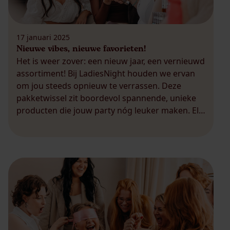
17 januari 2025
Nieuwe vibes, nieuwe favorieten!
Het is weer zover: een nieuw jaar, een vernieuwd
assortiment! Bij LadiesNight houden we ervan
om jou steeds opnieuw te verrassen. Deze
pakketwissel zit boordevol spannende, unieke
producten die jouw party nóg leuker maken. Elk
item is zorgvuldig geselecteerd om je te
inspireren, verrassen en verwennen. Krijg jij al
zin om de nieuwe collectie te […]