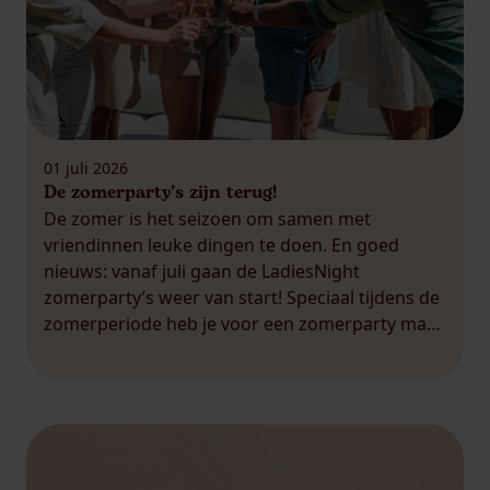
01 juli 2026
De zomerparty’s zijn terug!
De zomer is het seizoen om samen met
vriendinnen leuke dingen te doen. En goed
nieuws: vanaf juli gaan de LadiesNight
zomerparty’s weer van start! Speciaal tijdens de
zomerperiode heb je voor een zomerparty maar
6 dames nodig in plaats van 7. Dat betekent:
minder plannen, sneller een datum prikken en
meer tijd om samen […]