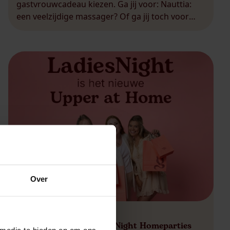
gastvrouwcadeau kiezen. Ga jij voor: Nauttia:
een veelzijdige massager? Of ga jij toch voor
Amourette: een compacte zuigvibrator met
krachtige stimulatie? Wat je keuze ook is, dit is
een cadeau waar […]
Over
17 oktober 2025
Upperdare wordt LadiesNight Homeparties
 media te bieden en om ons