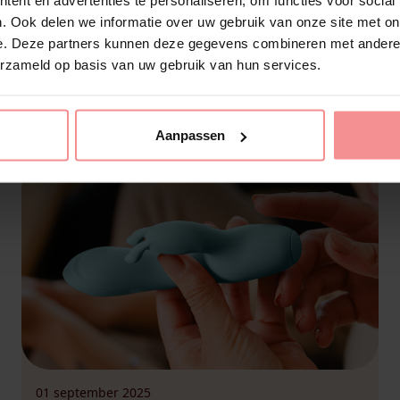
In november en december word jij als
. Ook delen we informatie over uw gebruik van onze site met on
gastvrouw extra in de watten gelegd! Bij een
e. Deze partners kunnen deze gegevens combineren met andere i
totaal bestelbedrag vanaf 500,- euro krijg je
erzameld op basis van uw gebruik van hun services.
namelijk Rose cadeau. Rose is een
luchtdrukvibrator in de vorm van, jawel: een
roosje. Laat je niet foppen door haar lieflijk
Aanpassen
uiterlijk, want haar pulsaties zijn allesbehalve
braaf… Dit cadeautje wil je echt […]
01 september 2025