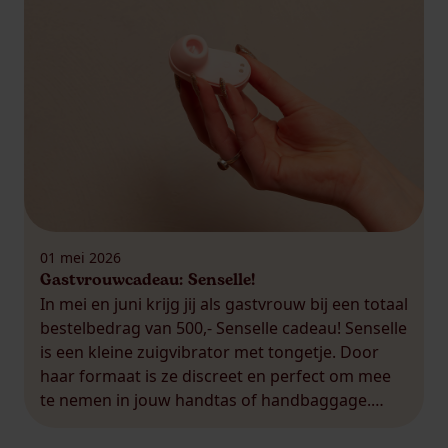
01 mei 2026
Gastvrouwcadeau: Senselle!
In mei en juni krijg jij als gastvrouw bij een totaal
bestelbedrag van 500,- Senselle cadeau! Senselle
is een kleine zuigvibrator met tongetje. Door
haar formaat is ze discreet en perfect om mee
te nemen in jouw handtas of handbaggage.
Klein van formaat, groots in plezier. Dit cadeau
wil je niet missen! Als gastvrouw mag […]