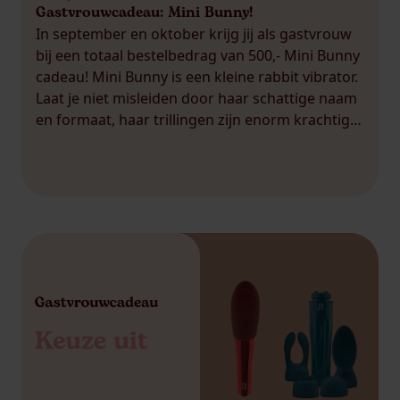
Gastvrouwcadeau: Mini Bunny!
In september en oktober krijg jij als gastvrouw
bij een totaal bestelbedrag van 500,- Mini Bunny
cadeau! Mini Bunny is een kleine rabbit vibrator.
Laat je niet misleiden door haar schattige naam
en formaat, haar trillingen zijn enorm krachtig.
Dit cadeau wil je niet missen! Als gastvrouw mag
je bovendien voor 10% van het totale […]