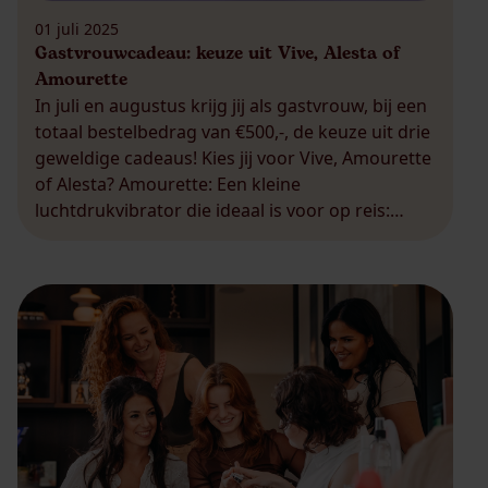
01 juli 2025
Gastvrouwcadeau: keuze uit Vive, Alesta of
Amourette
In juli en augustus krijg jij als gastvrouw, bij een
totaal bestelbedrag van €500,-, de keuze uit drie
geweldige cadeaus! Kies jij voor Vive, Amourette
of Alesta? Amourette: Een kleine
luchtdrukvibrator die ideaal is voor op reis:
discreet, krachtig en perfect voor zomerse
ontspanning. Vive: Een krachtige massager die
geschikt is om al jouw erogene […]