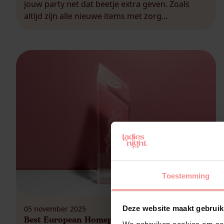
jouw party net dat beetje extra geven. Zoals
altijd zijn alle nieuwe items met zorg
geselecteerd: helemaal afgestemd op jouw/jullie
genot. Wat een pakketwissel zo leuk maakt?
Juist dat heerlijke verrassingseffect. Tijdens je
volgende party maak […]
Toestemming
05 november 2025
Deze website maakt gebruik
Best European Homeparty Company 2025!
We gebruiken cookies om cont