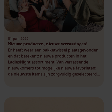
01 juni 2026
Nieuwe producten, nieuwe verrassingen!
Er heeft weer een pakketwissel plaatsgevonden
en dat betekent: nieuwe producten in het
LadiesNight assortiment! Van verrassende
nieuwkomers tot mogelijke nieuwe favorieten:
de nieuwste items zijn zorgvuldig geselecteerd
om jouw party (en de momenten daarna ;)) nog
leuker te maken. Of je nu houdt van
ontspanning, selfcare of wat extra spanning, er
valt weer genoeg […]