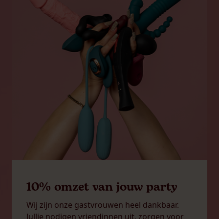
10% omzet van jouw party
Wij zijn onze gastvrouwen heel dankbaar.
Jullie nodigen vriendinnen uit, zorgen voor