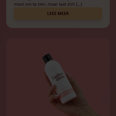
mooi om te zien, maar laat zich […]
LEES MEER