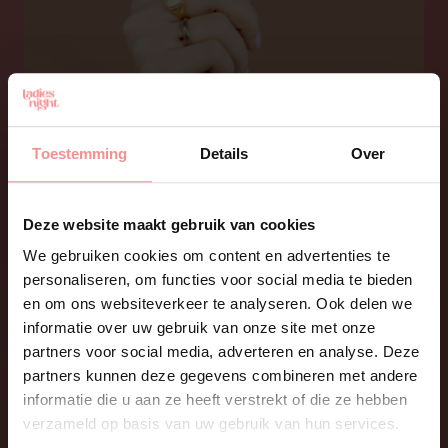
Toestemming
Details
Over
VIP-kaart voordeel
Deze website maakt gebruik van cookies
Met jouw persoonlijke LadiesNight VIP-kaart
We gebruiken cookies om content en advertenties te
geniet je van allerlei voordelen. Denk maar
personaliseren, om functies voor social media te bieden
aan 20% korting op onze exclusieve VIP-
en om ons websiteverkeer te analyseren. Ook delen we
producten en extra korting in onze webshop
informatie over uw gebruik van onze site met onze
Nachtkastje
!
partners voor social media, adverteren en analyse. Deze
Hoe kom je eraan? Als gastvrouw krijg je
partners kunnen deze gegevens combineren met andere
altijd een VIP-kaart. Als gast krijg je bij een
informatie die u aan ze heeft verstrekt of die ze hebben
bestelling vanaf 75,- ook gratis je eigen VIP-
verzameld op basis van uw gebruik van hun services.
kaart.