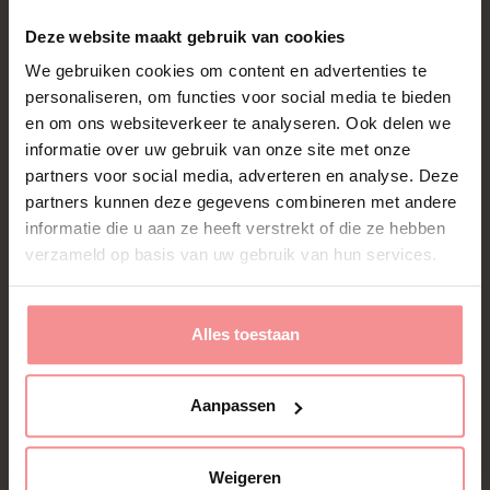
stage: je leert de kneepjes van het vak, ziet hoe
Deze website maakt gebruik van cookies
het er in de praktijk aan toegaat en krijgt
inspiratie van een collega die al wat langer
We gebruiken cookies om content en advertenties te
meedraait.
personaliseren, om functies voor social media te bieden
en om ons websiteverkeer te analyseren. Ook delen we
informatie over uw gebruik van onze site met onze
partners voor social media, adverteren en analyse. Deze
partners kunnen deze gegevens combineren met andere
informatie die u aan ze heeft verstrekt of die ze hebben
6. Eerste party
verzameld op basis van uw gebruik van hun services.
Na de opleidingsdag en de meekijkparty ben je
helemaal klaar om zelf aan de slag te gaan. Je
Alles toestaan
voelt je goed voorbereid, je bruist van energie
en je staat te popelen om jouw eerste party te
geven. Wij wensen je alvast heel veel plezier en
Aanpassen
vooral heel veel gezellige avonden.
Weigeren