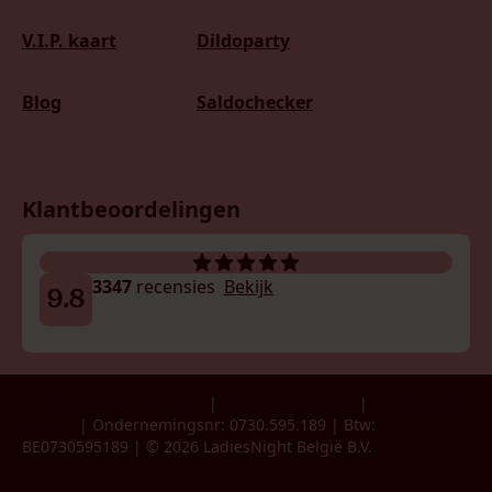
V.I.P. kaart
Dildoparty
Blog
Saldochecker
Klantbeoordelingen
3347
recensies
Bekijk
9.8
Algemene voorwaarden
|
Privacyverklaring
|
Veelgestelde
vragen
| Ondernemingsnr: 0730.595.189 | Btw:
BE0730595189 | © 2026 LadiesNight België B.V.