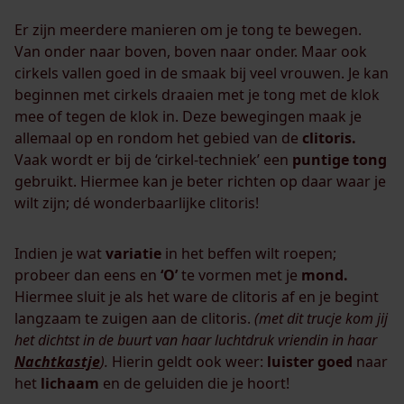
Er zijn meerdere manieren om je tong te bewegen.
Van onder naar boven, boven naar onder. Maar ook
cirkels vallen goed in de smaak bij veel vrouwen. Je kan
beginnen met cirkels draaien met je tong met de klok
mee of tegen de klok in. Deze bewegingen maak je
allemaal op en rondom het gebied van de
clitoris.
Vaak wordt er bij de ‘cirkel-techniek’ een
puntige tong
gebruikt. Hiermee kan je beter richten op daar waar je
wilt zijn; dé wonderbaarlijke clitoris!
Indien je wat
variatie
in het beffen wilt roepen;
probeer dan eens en
‘O’
te vormen met je
mond.
Hiermee sluit je als het ware de clitoris af en je begint
langzaam te zuigen aan de clitoris.
(met dit trucje kom jij
het dichtst in de buurt van haar luchtdruk vriendin in haar
Nachtkastje
).
Hierin geldt ook weer:
luister goed
naar
het
lichaam
en de geluiden die je hoort!