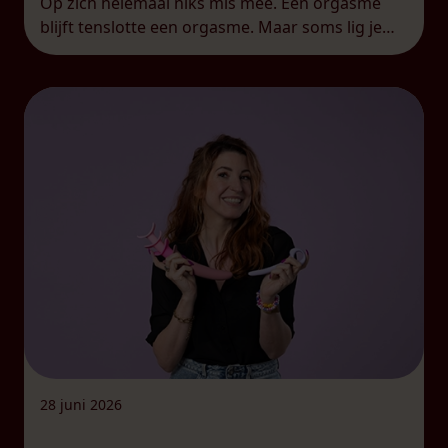
Op zich helemaal niks mis mee. Een orgasme
blijft tenslotte een orgasme. Maar soms lig je
nadien toch met zo’n gevoel van: was dat alles?
Je […]
28 juni 2026