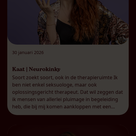
30 januari 2026
Kaat | Neurokinky
Soort zoekt soort, ook in de therapieruimte Ik
ben niet enkel seksuologe, maar ook
oplossingsgericht therapeut. Dat wil zeggen dat
ik mensen van allerlei pluimage in begeleiding
heb, die bij mij komen aankloppen met een
breed scala aan uitdagingen. Net dat maakt mijn
job ook zo boeiend, uiteraard! Wat me hoe
langer hoe meer opvalt, […]