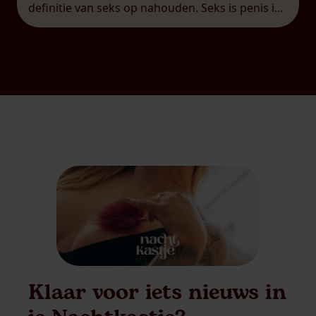
definitie van seks op nahouden. Seks is penis in
vagina. Punt uit. Er moet penetratie zijn, en liefst
dus door een penis en in […]
Klaar voor iets nieuws in