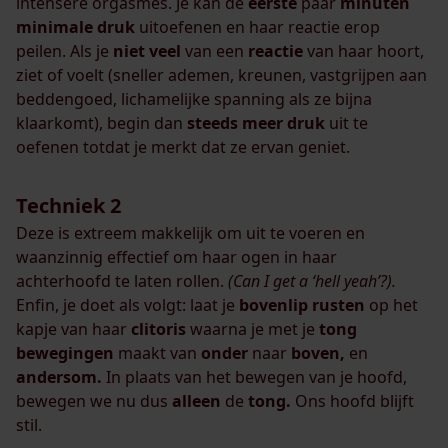
intensere orgasmes. Je kan de
eerste
paar
minuten
minimale druk
uitoefenen en haar reactie erop
peilen. Als je
niet veel
van een
reactie
van haar hoort,
ziet of voelt (sneller ademen, kreunen, vastgrijpen aan
beddengoed, lichamelijke spanning als ze bijna
klaarkomt), begin dan
steeds meer
druk
uit te
oefenen totdat je merkt dat ze ervan geniet.
Techniek 2
Deze is extreem makkelijk om uit te voeren en
waanzinnig effectief om haar ogen in haar
achterhoofd te laten rollen.
(Can I get a ‘hell yeah’?).
Enfin, je doet als volgt: laat je
bovenlip
rusten
op het
kapje van haar
clitoris
waarna je met je
tong
bewegingen
maakt van
onder
naar
boven,
en
andersom.
In plaats van het bewegen van je hoofd,
bewegen we nu dus
alleen
de
tong.
Ons hoofd blijft
stil.