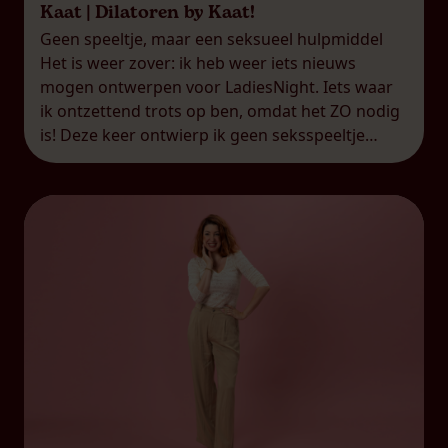
Kaat | Dilatoren by Kaat!
Geen speeltje, maar een seksueel hulpmiddel
Het is weer zover: ik heb weer iets nieuws
mogen ontwerpen voor LadiesNight. Iets waar
ik ontzettend trots op ben, omdat het ZO nodig
is! Deze keer ontwierp ik geen seksspeeltje
(zoals mijn DailyKaat), maar een seksueel
hulpmiddel waarvan ik in mijn praktijk
meekreeg dat er ZO veel nood […]