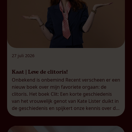
27 juli 2026
Kaat | Leve de clitoris!
Onbekend is onbemind Recent verscheen er een
nieuw boek over mijn favoriete orgaan: de
clitoris. Het boek Clit: Een korte geschiedenis
van het vrouwelijk genot van Kate Lister duikt in
de geschiedenis en spijkert onze kennis over de
clitoris duchtig bij. Dat is helaas nog altijd nodig,
want voor veel mensen, mannen én vrouwen,
blijft […]