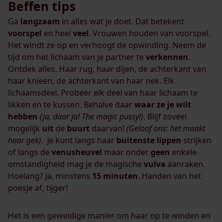
Beffen tips
Ga
langzaam
in alles wat je doet. Dat betekent
voorspel
en heel
veel
. Vrouwen houden van voorspel.
Het windt ze op en verhoogt de opwinding. Neem de
tijd om het lichaam van je partner te
verkennen
.
Ontdek alles. Haar rug, haar dijen, de achterkant van
haar knieën, de achterkant van haar nek. Elk
lichaamsdeel. Probeer elk deel van haar lichaam te
likken en te kussen. Behalve daar
waar
ze je wilt
hebben
(ja, daar ja! The magic pussy!)
. Blijf zoveel
mogelijk
uit
de
buurt
daarvan!
(Geloof ons: het maakt
haar gek).
Je kunt langs haar
buitenste
lippen
strijken
of langs de
venusheuvel
maar onder
geen
enkele
omstandigheid mag je de magische
vulva
aanraken.
Hoelang? Ja, minstens
15
minuten
. Handen van het
poesje af, tijger!
Het is een geweldige manier om haar op te winden en