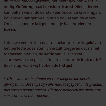
als fietsen zonder zijwieltjes)
het heeft gewoon wat tijd
nodig.
Oefening
baart tenslotte
kunst
. Niet iedereen
kan beffen vanaf de eerste keer onder de knie krijgen.
Bovendien hangen veel dingen ook af van de vrouw.
Om alles goed te krijgen, moet je haar
voelen
en
horen
.
Laten we eens kijken naar de belangrijkste ‘
regels
’ van
het perfecte poes eten. En je zult toegeven dat na het
toepassen hiervan, de liefde van je leven zal
schreeuwen van plezier. Dus, klaar voor de
instructie
?
Buckle up, want wij hebben dé
liktips
!
* Oh … voor we beginnen en voor diegene die het zich
afvragen: Ja! Deze tips zijn allemaal toegepast in de praktijk
met succes gegarandeerd. Hiermee bedoelen we uiteraard:
een schreeuwend orgasme.