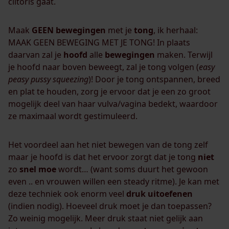
clitoris gaat.
Maak
GEEN
bewegingen
met je
tong
, ik herhaal:
MAAK GEEN BEWEGING MET JE TONG! In plaats
daarvan zal je
hoofd
alle
bewegingen
maken. Terwijl
je hoofd naar boven beweegt, zal je tong volgen (
easy
peasy pussy squeezing
)! Door je tong ontspannen, breed
en plat te houden, zorg je ervoor dat je een zo groot
mogelijk deel van haar vulva/vagina bedekt, waardoor
ze maximaal wordt gestimuleerd.
Het voordeel aan het niet bewegen van de tong zelf
maar je hoofd is dat het ervoor zorgt dat je tong
niet
zo
snel
moe
wordt… (want soms duurt het gewoon
even .. en vrouwen willen een steady ritme). Je kan met
deze techniek ook enorm veel
druk
uitoefenen
(indien nodig). Hoeveel druk moet je dan toepassen?
Zo weinig mogelijk. Meer druk staat niet gelijk aan