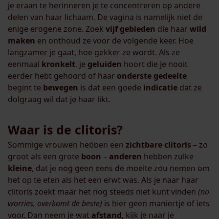
je eraan te herinneren je te concentreren op andere
delen van haar lichaam. De vagina is namelijk niet de
enige erogene zone. Zoek
vijf
gebieden
die haar
wild
maken
en onthoud ze voor de volgende keer. Hoe
langzamer je gaat, hoe gekker ze wordt. Als ze
eenmaal
kronkelt
, je
geluiden
hoort die je nooit
eerder hebt gehoord of haar
onderste
gedeelte
begint te
bewegen
is dat een goede
indicatie
dat ze
dolgraag wil dat je haar likt.
Waar is de clitoris?
Sommige vrouwen hebben een
zichtbare
clitoris
– zo
groot als een grote
boon
–
anderen
hebben zulke
kleine
, dat je nog geen eens de moeite zou nemen om
het op te eten als het een erwt was. Als je naar haar
clitoris zoekt maar het nog steeds niet kunt vinden
(no
worries, overkomt de beste)
is hier geen maniertje of iets
voor. Dan neem je wat
afstand
, kijk je naar je