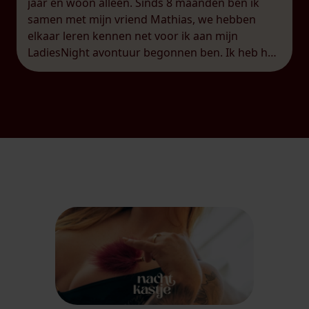
jaar en woon alleen. Sinds 8 maanden ben ik
samen met mijn vriend Mathias, we hebben
elkaar leren kennen net voor ik aan mijn
LadiesNight avontuur begonnen ben. Ik heb het
geluk dat hij mij hier volledig in steunt, zo kan hij
op café gaan en […]