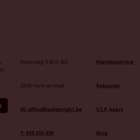
,
Steenweg 3 BUS 402
Klantenservice
ls
3540 Herk-de-Stad
Retouren
N
M: office@ladiesnight.be
V.I.P. kaart
T: 035 350 350
Blog