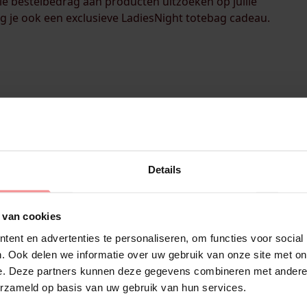
e bestelbedrag aan producten uitzoeken op jullie
ng je ook een exclusieve LadiesNight totebag cadeau.
Details
 van cookies
Klaar voo
ent en advertenties te personaliseren, om functies voor social
. Ook delen we informatie over uw gebruik van onze site met on
in je Nac
e. Deze partners kunnen deze gegevens combineren met andere i
erzameld op basis van uw gebruik van hun services.