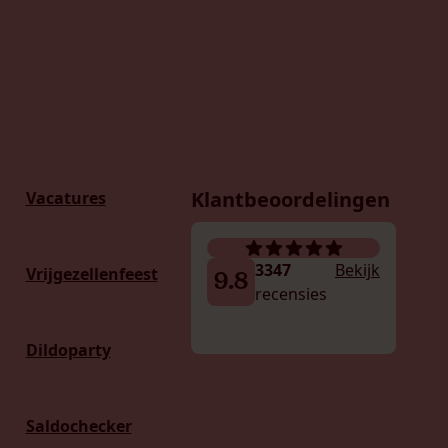
Klantbeoordelingen
Vacatures
3347
Bekijk
Vrijgezellenfeest
9.8
recensies
Dildoparty
Saldochecker