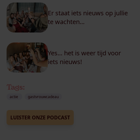
Er staat iets nieuws op jullie
te wachten…
Yes… het is weer tijd voor
iets nieuws!
Tags:
actie
gastvrouwcadeau
LUISTER ONZE PODCAST