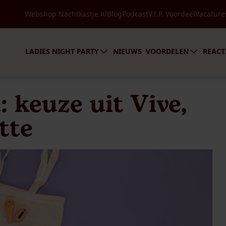
Speciale avonden
Webshop Nachtkastje.nl
Blog
Podcast
V.I.P. Voordeel
Vacature
Over LadiesNight
In de media
Voordelen
Party boeken
V.I.P
LADIES NIGHT PARTY
NIEUWS
VOORDELEN
REACT
 keuze uit Vive,
tte