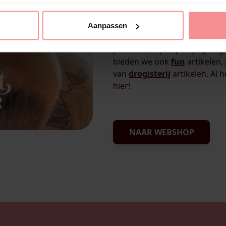
Wij zijn Nachtkastje, het spee
graag wat extra plezier in de
Aanpassen
weten we precies wat echt bij
probeert, wij helpen je graa
bieden we ook
fun
artikelen,
van
drogisterij
artikelen. Al 
hier!
NAAR WEBSHOP