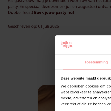
Als gastvrouw mag je bovendien voor 10% van het total
party. En speciaal deze zomer (juli en augustus) ontva
Dubbel feest!
Boek jouw party nu!
Geschreven op: 01 juli 2025
Toestemming
Deze website maakt gebruik
We gebruiken cookies om cont
websiteverkeer te analyseren
media, adverteren en analys
verstrekt of die ze hebben v