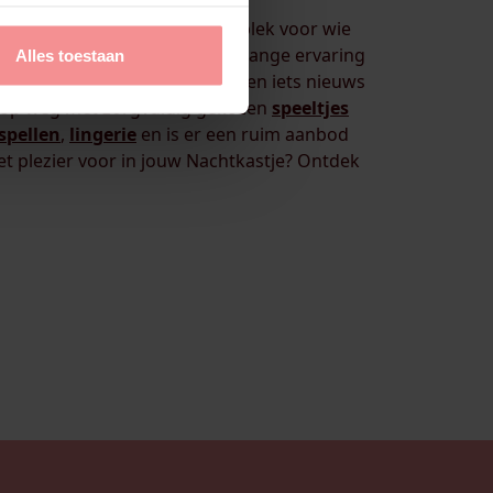
lse zusje van LadiesNight. Dé plek voor wie
 slaapkamer brengt. Met jarenlange ervaring
Alles toestaan
 jou past. Of je nu solo of samen iets nieuws
g op weg met zorgvuldig gekozen
speeltjes
spellen
,
lingerie
en is er een ruim aanbod
het plezier voor in jouw Nachtkastje? Ontdek