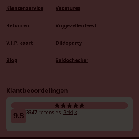
Klantenservice
Vacatures
Retouren
Vrijgezellenfeest
V.I.P. kaart
Dildoparty
Blog
Saldochecker
Klantbeoordelingen
3347
recensies
Bekijk
9.8