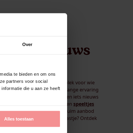
r iets nieuws
Over
htkastje?
 media te bieden en om ons
ze partners voor social
lse zusje van LadiesNight. Dé plek voor wie
nformatie die u aan ze heeft
 slaapkamer brengt. Met jarenlange ervaring
 jou past. Of je nu solo of samen iets nieuws
g op weg met zorgvuldig gekozen
speeltjes
spellen
,
lingerie
en is er een ruim aanbod
het plezier voor in jouw Nachtkastje? Ontdek
Alles toestaan