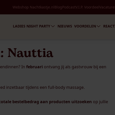
Speciale avonden
Webshop Nachtkastje.nl
Blog
Podcast
V.I.P. Voordeel
Vacature
Over LadiesNight
In de media
Voordelen
Party boeken
V.I.P
LADIES NIGHT PARTY
NIEUWS
VOORDELEN
REACT
 Nauttia
riendinnen? In
februari
ontvang jij als gastvrouw bij een
ed inzetbaar tijdens een full-body massage.
totale bestelbedrag aan producten uitzoeken
op jullie