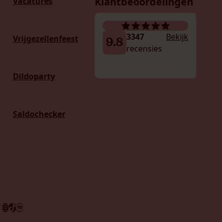
Klantbeoordelingen
Vacatures
3347
Bekijk
Vrijgezellenfeest
9.8
recensies
Dildoparty
Saldochecker