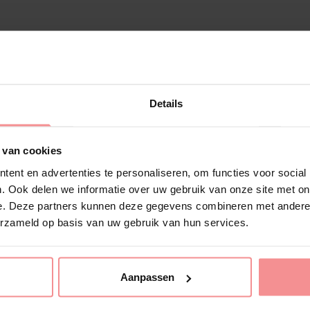
Klaar voo
Details
in je Nac
 van cookies
ent en advertenties te personaliseren, om functies voor social
. Ook delen we informatie over uw gebruik van onze site met on
Wij zijn Nachtkastje, het spee
e. Deze partners kunnen deze gegevens combineren met andere i
graag wat extra plezier in de
erzameld op basis van uw gebruik van hun services.
weten we precies wat echt bij
probeert, wij helpen je graa
bieden we ook
fun
artikelen,
van
drogisterij
artikelen. Al 
Aanpassen
hier!