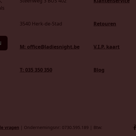
,
Steenweg 3 BUS 402
Klantenservice
ls
3540 Herk-de-Stad
Retouren
N
M: office@ladiesnight.be
V.I.P. kaart
T: 035 350 350
Blog
de vragen
| Ondernemingsnr: 0730.595.189 | Btw: