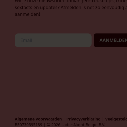
Wil je onze nieuwsbrief ontvangen? Leuke tips, tricks
sexfacts en updates? Afmelden is net zo eenvoudig a
aanmelden!
AANMELDE
Algemene voorwaarden
|
Privacyverklaring
|
Veelgestel
BE0730595189 | © 2026 LadiesNight België B.V.