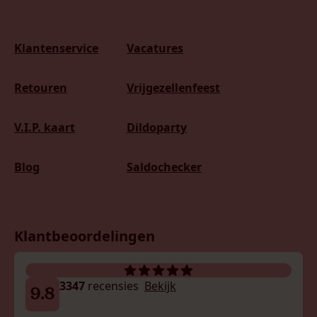
Klantenservice
Vacatures
Retouren
Vrijgezellenfeest
V.I.P. kaart
Dildoparty
Blog
Saldochecker
Klantbeoordelingen
3347
recensies
Bekijk
9.8