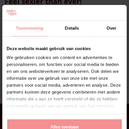
Feel sexier than ever!
Steenbok, het is tijd om jezelf te verwennen zoals je
nooit eerder hebt gedaan! Trakteer jezelf op een
prachtig nieuw
lingeriesetje
en begin de lente met
Toestemming
Details
Over
een onweerstaanbaar en sexy gevoel. Laat je
zelfvertrouwen groeien en maak het helemaal af met
onze
Feromonen Parfum Seductive
.
The world is your
Deze website maakt gebruik van cookies
runway!
Deze lente draait om verwennerij. Het is tijd
We gebruiken cookies om content en advertenties te
om jezelf een beetje extra luxe te gunnen.
You deserve
personaliseren, om functies voor social media te bieden
it!
en om ons websiteverkeer te analyseren. Ook delen we
informatie over uw gebruik van onze site met onze
partners voor social media, adverteren en analyse. Deze
Geschreven op: 20 maart 2025
partners kunnen deze gegevens combineren met andere
informatie die u aan ze heeft verstrekt of die ze hebben
verzameld op basis van uw gebruik van hun services.
Waarschijnlijk vind je dit ook
Alles toestaan