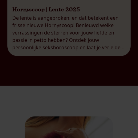
Hornyscoop | Lente 2025
De lente is aangebroken, en dat betekent een
frisse nieuwe Hornyscoop! Benieuwd welke
verrassingen de sterren voor jouw liefde en
passie in petto hebben? Ontdek jouw
persoonlijke sekshoroscoop en laat je verleiden
door de nieuwe energie van dit seizoen. Time
for a fresh start… De lente roept en het is tijd
voor een frisse […]