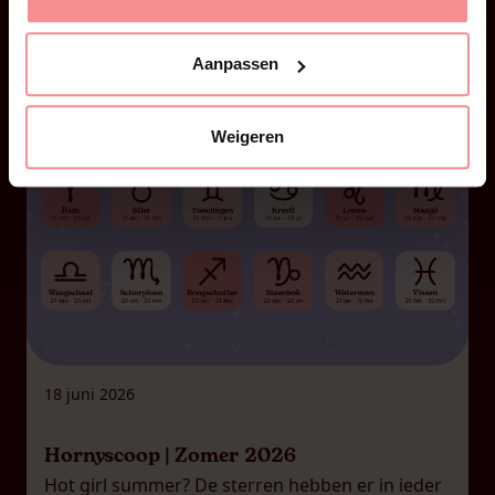
leuk
Aanpassen
Weigeren
18 juni 2026
Hornyscoop | Zomer 2026
Hot girl summer? De sterren hebben er in ieder