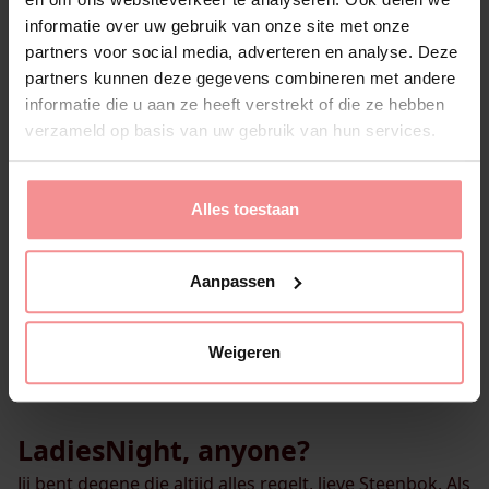
spontaniteit en optimisme maken je onweerstaanbaar.
informatie over uw gebruik van onze site met onze
partners voor social media, adverteren en analyse. Deze
In de liefde mag het speels en spannend: flirt, ontdek
partners kunnen deze gegevens combineren met andere
en volg je nieuwsgierigheid. Of het nu een spontane
informatie die u aan ze heeft verstrekt of die ze hebben
trip, picknick in de zon of een dansavond is, jij brengt
verzameld op basis van uw gebruik van hun services.
de onweerstaanbare energie. Dus Boogschutter,
omarm het avontuur en laat deze lente jouw hart
veroveren.
Alles toestaan
Aanpassen
Weigeren
LadiesNight, anyone?
Jij bent degene die altijd alles regelt, lieve Steenbok. Als