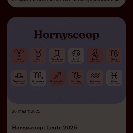
sekshoroscoop en ontdek wat dit seizoen voor
jou in petto heeft. Tijd voor een feestje! Lieve
Waterman, […]
20 maart 2025
Hornyscoop | Lente 2025