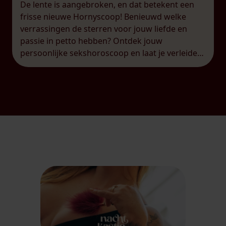
De lente is aangebroken, en dat betekent een
frisse nieuwe Hornyscoop! Benieuwd welke
verrassingen de sterren voor jouw liefde en
passie in petto hebben? Ontdek jouw
persoonlijke sekshoroscoop en laat je verleiden
door de nieuwe energie van dit seizoen. Time
for a fresh start… De lente roept en het is tijd
voor een frisse […]