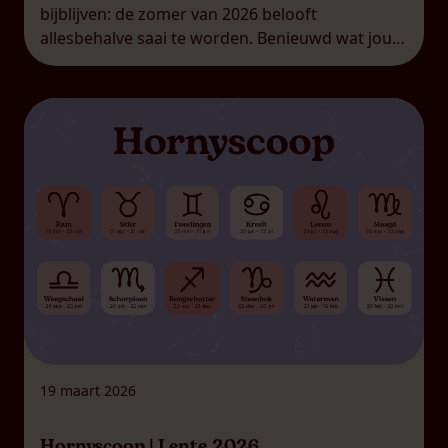
bijblijven: de zomer van 2026 belooft
allesbehalve saai te worden. Benieuwd wat jouw
sterrenbeeld deze maanden te wachten staat?
Tijd om jouw hornyscoop erbij te pakken! Catch
me if you can Waterman […]
19 maart 2026
Hornyscoop | Lente 2026