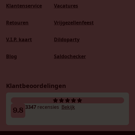
Klantenservice
Vacatures
Retouren
Vrijgezellenfeest
V.I.P. kaart
Dildoparty
Blog
Saldochecker
Klantbeoordelingen
3347
recensies
Bekijk
9.8