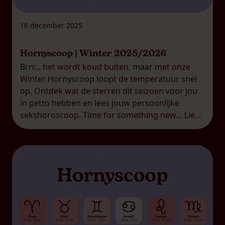
16 december 2025
Hornyscoop | Winter 2025/2026
Brrr… het wordt koud buiten, maar met onze
Winter Hornyscoop loopt de temperatuur snel
op. Ontdek wat de sterren dit seizoen voor jou
in petto hebben en lees jouw persoonlijke
sekshoroscoop. Time for something new… Lieve
Waterman, jij loopt altijd net een stap voor op
de rest. Jij houdt van vernieuwing, vrijheid en
experimenteren. Deze […]