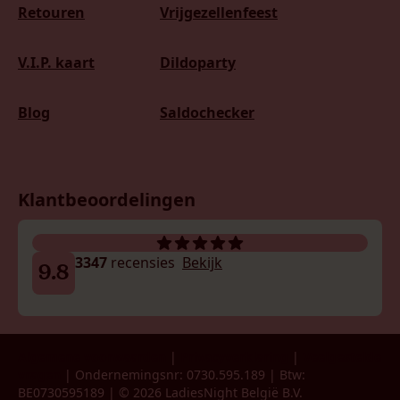
Retouren
Vrijgezellenfeest
V.I.P. kaart
Dildoparty
Blog
Saldochecker
Klantbeoordelingen
3347
recensies
Bekijk
9.8
Algemene voorwaarden
|
Privacyverklaring
|
Veelgestelde
vragen
| Ondernemingsnr: 0730.595.189 | Btw:
BE0730595189 | © 2026 LadiesNight België B.V.