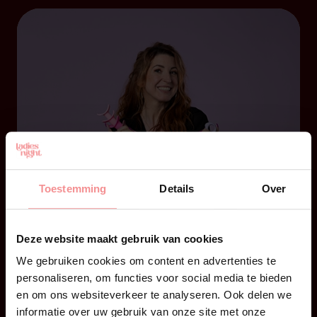
want voor veel mensen, mannen én vrouwen,
blijft […]
Toestemming
Details
Over
28 juni 2026
Deze website maakt gebruik van cookies
We gebruiken cookies om content en advertenties te
Kaat | Dilatoren by Kaat!
personaliseren, om functies voor social media te bieden
Geen speeltje, maar een seksueel hulpmiddel
en om ons websiteverkeer te analyseren. Ook delen we
Het is weer zover: ik heb weer iets nieuws
informatie over uw gebruik van onze site met onze