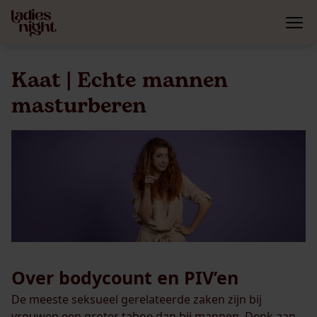
Kaat | Echte mannen
masturberen
Over bodycount en PIV’en
De meeste seksueel gerelateerde zaken zijn bij
vrouwen een groter taboe dan bij mannen. Denk aan