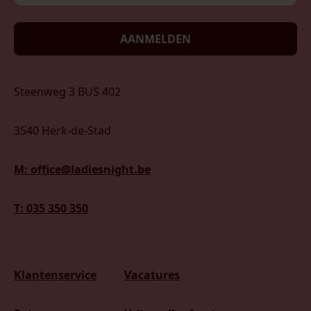
AANMELDEN
Steenweg 3 BUS 402
3540 Herk-de-Stad
M: office@ladiesnight.be
T: 035 350 350
Klantenservice
Vacatures