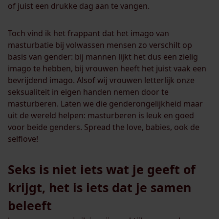
of juist een drukke dag aan te vangen.
Toch vind ik het frappant dat het imago van
masturbatie bij volwassen mensen zo verschilt op
basis van gender: bij mannen lijkt het dus een zielig
imago te hebben, bij vrouwen heeft het juist vaak een
bevrijdend imago. Alsof wij vrouwen letterlijk onze
seksualiteit in eigen handen nemen door te
masturberen. Laten we die genderongelijkheid maar
uit de wereld helpen: masturberen is leuk en goed
voor beide genders. Spread the love, babies, ook de
selflove!
Seks is niet iets wat je geeft of
krijgt, het is iets dat je samen
beleeft