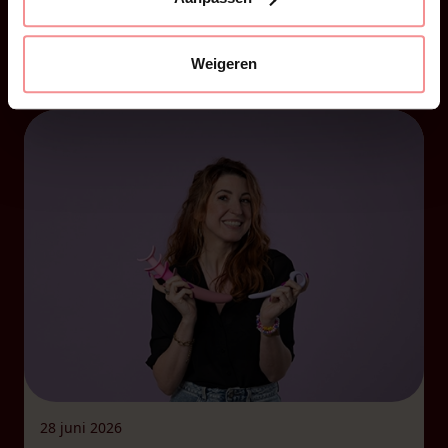
wel beseft wat er gebeurt, is het alweer voorbij.
Op zich helemaal niks mis mee. Een orgasme
blijft tenslotte een orgasme. Maar soms lig je
Weigeren
nadien toch met zo’n gevoel van: was dat alles?
Je […]
28 juni 2026