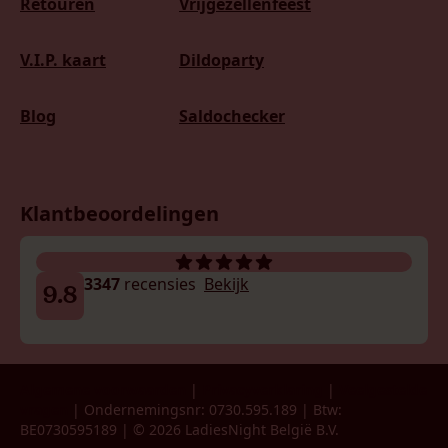
Retouren
Vrijgezellenfeest
V.I.P. kaart
Dildoparty
Blog
Saldochecker
Klantbeoordelingen
3347
recensies
Bekijk
9.8
Algemene voorwaarden
|
Privacyverklaring
|
Veelgestelde
vragen
| Ondernemingsnr: 0730.595.189 | Btw:
BE0730595189 | © 2026 LadiesNight België B.V.