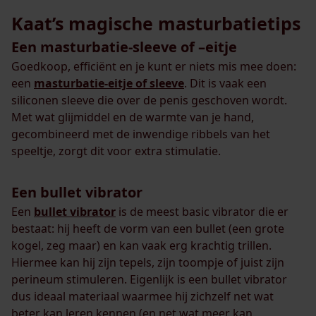
Kaat’s magische masturbatietips
Een masturbatie-sleeve of –eitje
Goedkoop, efficiënt en je kunt er niets mis mee doen:
een
masturbatie-eitje of sleeve
. Dit is vaak een
siliconen sleeve die over de penis geschoven wordt.
Met wat glijmiddel en de warmte van je hand,
gecombineerd met de inwendige ribbels van het
speeltje, zorgt dit voor extra stimulatie.
Een bullet vibrator
Een
bullet vibrator
is de meest basic vibrator die er
bestaat: hij heeft de vorm van een bullet (een grote
kogel, zeg maar) en kan vaak erg krachtig trillen.
Hiermee kan hij zijn tepels, zijn toompje of juist zijn
perineum stimuleren. Eigenlijk is een bullet vibrator
dus ideaal materiaal waarmee hij zichzelf net wat
beter kan leren kennen (en net wat meer kan