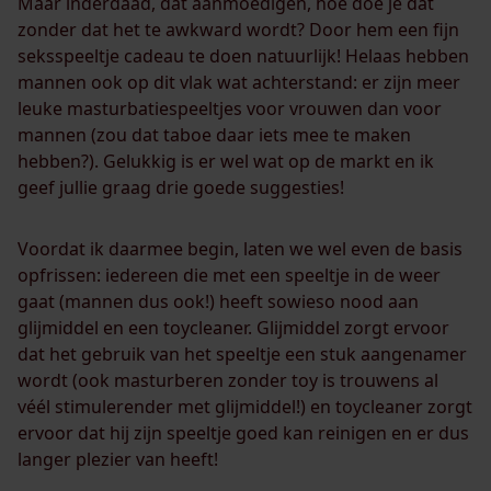
Maar inderdaad, dat aanmoedigen, hoe doe je dat
zonder dat het te awkward wordt? Door hem een fijn
seksspeeltje cadeau te doen natuurlijk! Helaas hebben
mannen ook op dit vlak wat achterstand: er zijn meer
leuke masturbatiespeeltjes voor vrouwen dan voor
mannen (zou dat taboe daar iets mee te maken
hebben?). Gelukkig is er wel wat op de markt en ik
geef jullie graag drie goede suggesties!
Voordat ik daarmee begin, laten we wel even de basis
opfrissen: iedereen die met een speeltje in de weer
gaat (mannen dus ook!) heeft sowieso nood aan
glijmiddel en een toycleaner. Glijmiddel zorgt ervoor
dat het gebruik van het speeltje een stuk aangenamer
wordt (ook masturberen zonder toy is trouwens al
véél stimulerender met glijmiddel!) en toycleaner zorgt
ervoor dat hij zijn speeltje goed kan reinigen en er dus
langer plezier van heeft!