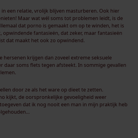
in een relatie, vrolijk blijven masturberen. Ook hier
nieten! Maar wat wél soms tot problemen leidt, is de
llemaal dat porno is gemaakt om op te winden, het is
it, opwindende fantasieën, dat zeker, maar fantasieën
Juist dat maakt het ook zo opwindend.
 Je hersenen krijgen dan zoveel extreme seksuele
ner daar soms flets tegen afsteekt. In sommige gevallen
blemen.
llen door ze als het ware op dieet te zetten.
o kijkt, de oorspronkelijke gevoeligheid weer
k toegeven dat ik nog nooit een man in mijn praktijk heb
volgehouden…