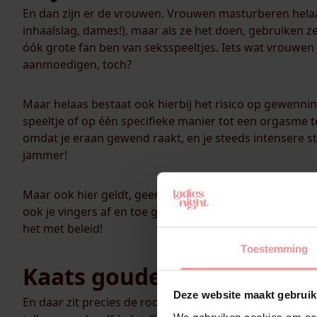
En dan zijn er de vrouwen. Vrouwen masturberen hela
inhaalslag, dames!), maar als ze het doen, gebruiken ze 
óók grote fan ben van seksspeeltjes. Iets wat vrouwe
aanmoedigen, toch?
Maar helaas bestaat ook hierbij het risico op gewenning
speeltje of op één specifieke manier tot een orgasme te
omdat je eraan gewend raakt, en je steeds intensere st
jammer!
Maar ook hier geldt, geen reden tot paniek. Zolang je e
ook je vingers af en toe gebruikt, zal deze gewenning ni
het met beleid!
Toestemming
Kaats gouden tip
Deze website maakt gebruik
En daar zit precies de rode draad: masturbeer, maar doe 
We gebruiken cookies om cont