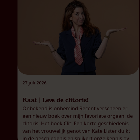
27 juli 2026
Kaat | Leve de clitoris!
Onbekend is onbemind Recent verscheen er
een nieuw boek over mijn favoriete orgaan: de
clitoris. Het boek Clit: Een korte geschiedenis
van het vrouwelijk genot van Kate Lister duikt
in de geschiedenis en spijkert onze kennis over