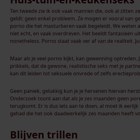
Ten tweede zie ik ook vaak mannen die, ook al zitten ze 
geldt: geen enkel probleem. Ze mogen er vooral van ge
porno die het masturberen vaak begeleidt. We weten a
niet echt, en vaak overdreven. Het beeldt fantasieën u
nonetheless. Porno staat vaak ver af van de realiteit. 
Maar als je veel porno kijkt, kan gewenning optreden.
prikkels, dat de gewone, realistische seks met je part
kan dit leiden tot seksuele onvrede of zelfs erectiepro
Geen paniek, gelukkig kun je je hersenen hiervan herste
Onderzoek toont aan dat als je zes maanden geen porn
terugkomt. Er is dus iets aan te doen, al moet ik eerlij
gehad die het ook daadwerkelijk zes maanden heeft 
Blijven trillen