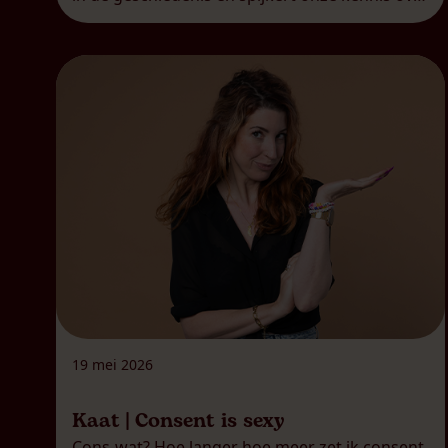
de clitoris duchtig bij. Dat is helaas nog altijd
nodig, want voor veel mensen, mannen én
vrouwen, blijft […]
19 mei 2026
Kaat | Consent is sexy
Cons-wat? Hoe langer hoe meer zet ik consent