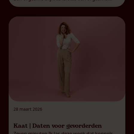
Maar soms lig je nadien toch met zo’n gevoel
van: was dat alles? Je […]
28 maart 2026
Kaat | Daten voor gevorderden
Zeven minuten Ik las deze week dat koppels