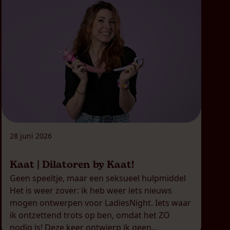
28 juni 2026
Kaat | Dilatoren by Kaat!
Geen speeltje, maar een seksueel hulpmiddel
Het is weer zover: ik heb weer iets nieuws
mogen ontwerpen voor LadiesNight. Iets waar
ik ontzettend trots op ben, omdat het ZO
nodig is! Deze keer ontwierp ik geen