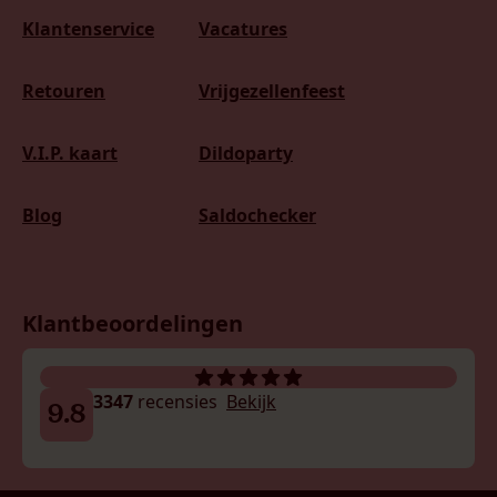
Klantenservice
Vacatures
Retouren
Vrijgezellenfeest
V.I.P. kaart
Dildoparty
Blog
Saldochecker
Klantbeoordelingen
3347
recensies
Bekijk
9.8