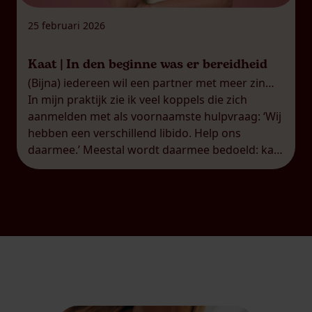
25 februari 2026
Kaat | In den beginne was er bereidheid
(Bijna) iedereen wil een partner met meer zin…
In mijn praktijk zie ik veel koppels die zich
aanmelden met als voornaamste hulpvraag: ‘Wij
hebben een verschillend libido. Help ons
daarmee.’ Meestal wordt daarmee bedoeld: kan
je de partner met het laagste libido meer zin
geven, Kaat? Op zich al een bijzondere
veronderstelling. Het is vaak […]