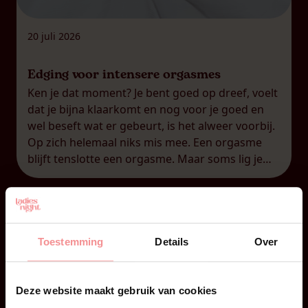
20 juli 2026
Edging voor intensere orgasmes
Ken je dat moment? Je bent goed op dreef, voelt
dat je bijna klaarkomt en nog voor je goed en
wel beseft wat er gebeurt, is het alweer voorbij.
Op zich helemaal niks mis mee. Een orgasme
blijft tenslotte een orgasme. Maar soms lig je
nadien toch met zo’n gevoel van: was dat alles?
Je […]
Toestemming
Details
Over
Deze website maakt gebruik van cookies