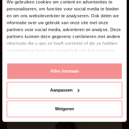
We gebruiken cookies om content en advertenties te
personaliseren, om functies voor social media te bieden
en om ons websiteverkeer te analyseren. Ook delen we
informatie over uw gebruik van onze site met onze
partners voor social media, adverteren en analyse. Deze
partners kunnen deze gegevens combineren met andere
informatie die u aan ze heeft verstrekt of die ze hebben
28 juni 2026
verzameld op basis van uw gebruik van hun services.
Kaat | Dilatoren by Kaat!
Geen speeltje, maar een seksueel hulpmiddel
Alles toestaan
Het is weer zover: ik heb weer iets nieuws
mogen ontwerpen voor LadiesNight. Iets waar
Aanpassen
ik ontzettend trots op ben, omdat het ZO nodig
is! Deze keer ontwierp ik geen seksspeeltje
(zoals mijn DailyKaat), maar een seksueel
Weigeren
hulpmiddel waarvan ik in mijn praktijk
meekreeg dat er ZO veel nood […]