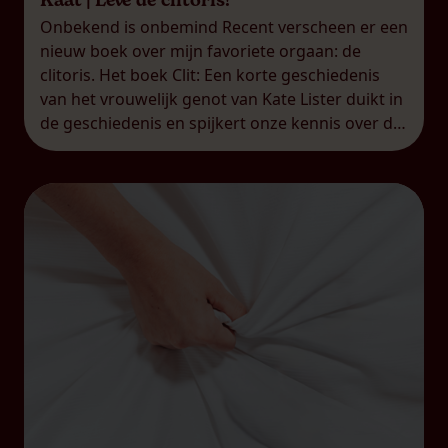
Kaat | Leve de clitoris!
Onbekend is onbemind Recent verscheen er een
nieuw boek over mijn favoriete orgaan: de
clitoris. Het boek Clit: Een korte geschiedenis
van het vrouwelijk genot van Kate Lister duikt in
de geschiedenis en spijkert onze kennis over de
clitoris duchtig bij. Dat is helaas nog altijd nodig,
want voor veel mensen, mannen én vrouwen,
blijft […]