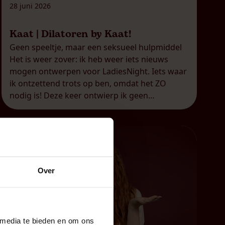
28 juni 2026
Kaat | Dilatoren by Kaat!
Geen speeltje, maar een seksueel hulpmiddel
Het is weer zover: ik heb weer iets nieuws
mogen ontwerpen voor LadiesNight. Iets waar
ik ontzettend trots op ben, omdat het ZO
nodig is! Deze keer ontwierp ik geen
seksspeeltje (zoals mijn DailyKaat), maar een
seksueel hulpmiddel waarvan ik in mijn
praktijk meekreeg dat er ZO veel nood […]
Over
 media te bieden en om ons