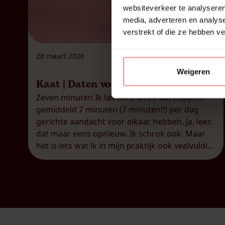
websiteverkeer te analyseren
media, adverteren en analys
verstrekt of die ze hebben v
28 maart 2026
Weigeren
Kaat | Daten voor gevorderden
Zeven minuten Ik las deze week dat koppels
gemiddeld 7 minuten (7 minuten!!) per dag
gerichte aandacht voor elkaar hebben. Ja, lees
dat maar eens opnieuw. Ik schrok ook. Maar
het is iets wat ik in mijn praktijk ook veelvuldig
zie: koppels die een zogenaamde
‘overschotjesrelatie’ hebben.
Overschotjesrelatie, dat is het woord dat ik
gebruik […]