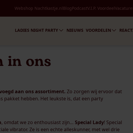
Speciale avonden
Webshop Nachtkastje.nl
Blog
Podcast
V.I.P. Voordeel
Vacature
Over LadiesNight
In de media
Voordelen
Party boeken
V.I.P
LADIES NIGHT PARTY
NIEUWS
VOORDELEN
REACT
 in ons
voegd aan ons assortiment.
Zo zorgen wij ervoor dat
ns pakket hebben. Het leukste is, dat een party
n
, omdat we zo enthousiast zijn…
Special
Lady
!
Special
ale vibrator. Ze is een echte alleskunner, met wel drie