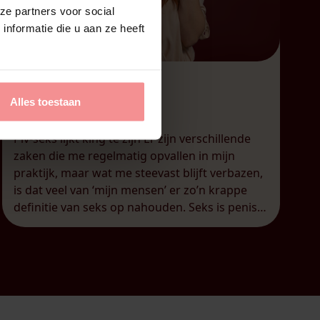
ze partners voor social
nformatie die u aan ze heeft
29 december 2025
Alles toestaan
Kaat | Wat is seks?
Piv-seks lijkt king te zijn Er zijn verschillende
zaken die me regelmatig opvallen in mijn
praktijk, maar wat me steevast blijft verbazen,
is dat veel van ‘mijn mensen’ er zo’n krappe
definitie van seks op nahouden. Seks is penis
in vagina. Punt uit. Er moet penetratie zijn, en
liefst dus door een penis en in […]