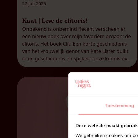
27 juli 2026
Kaat | Leve de clitoris!
Onbekend is onbemind Recent verscheen er
een nieuw boek over mijn favoriete orgaan: de
clitoris. Het boek Clit: Een korte geschiedenis
van het vrouwelijk genot van Kate Lister duikt
in de geschiedenis en spijkert onze kennis over
de clitoris duchtig bij. Dat is helaas nog altijd
nodig, want voor veel mensen, mannen én
vrouwen, blijft […]
Toestemming
Deze website maakt gebruik
We gebruiken cookies om cont