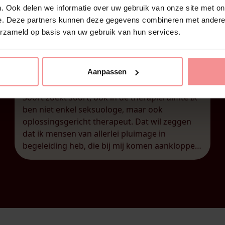
. Ook delen we informatie over uw gebruik van onze site met on
e. Deze partners kunnen deze gegevens combineren met andere i
erzameld op basis van uw gebruik van hun services.
30 januari 2026
Aanpassen
Kaat | Neurokinky
Soort zoekt soort, ook in de therapieruimte Ik
ben niet enkel seksuologe, maar ook
oplossingsgericht therapeut. Dat wil zeggen
dat ik mensen van allerlei pluimage in
begeleiding heb, die bij mij komen aankloppen
met een breed scala aan uitdagingen. Net dat
maakt mijn job ook zo boeiend, uiteraard! Wat
me hoe langer hoe meer opvalt, […]