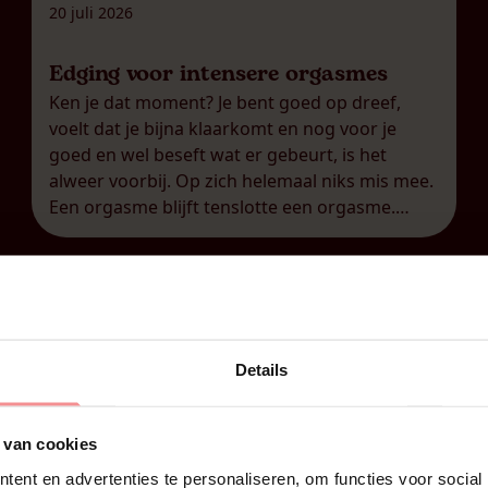
20 juli 2026
Edging voor intensere orgasmes
Ken je dat moment? Je bent goed op dreef,
voelt dat je bijna klaarkomt en nog voor je
goed en wel beseft wat er gebeurt, is het
alweer voorbij. Op zich helemaal niks mis mee.
Een orgasme blijft tenslotte een orgasme.
Maar soms lig je nadien toch met zo’n gevoel
van: was dat alles? Je […]
Details
 van cookies
ent en advertenties te personaliseren, om functies voor social