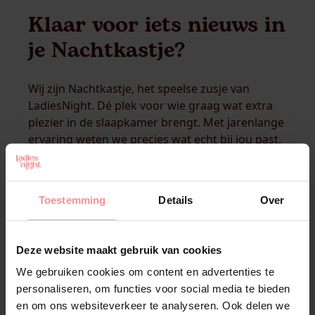
Klaar voor iets nieuws in
je Nachtkastje?
Wij zijn Nachtkastje, het speelse zusje van
LadiesNight. Dé plek voor wie graag wat extra
plezier in de slaapkamer brengt. Met jarenlange
ervaring weten we precies wat echt bij jou past.
Of je nu solo of samen iets nieuws probeert, wij
helpen je graag op weg met zorgvuldig gekozen
speeltjes
bieden we ook
fun
artikelen,
spellen
,
Toestemming
Details
Over
lingerie
en is er een ruim aanbod van
drogisterij
artikelen. Al het plezier voor in jouw
Nachtkastje? Ontdek hier!
Deze website maakt gebruik van cookies
We gebruiken cookies om content en advertenties te
personaliseren, om functies voor social media te bieden
NAAR WEBSHOP
en om ons websiteverkeer te analyseren. Ook delen we