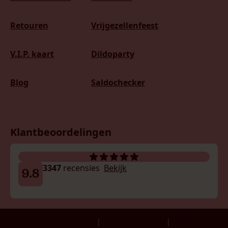
Retouren
Vrijgezellenfeest
V.I.P. kaart
Dildoparty
Blog
Saldochecker
Klantbeoordelingen
3347
recensies
Bekijk
9.8
Algemene voorwaarden
|
Privacyverklaring
|
Veelgestelde