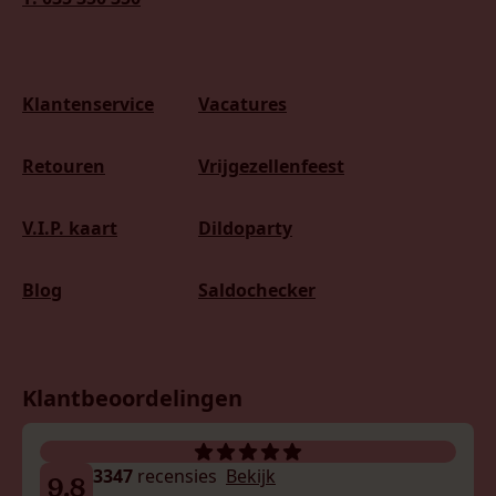
Klantenservice
Vacatures
Retouren
Vrijgezellenfeest
V.I.P. kaart
Dildoparty
Blog
Saldochecker
Klantbeoordelingen
3347
recensies
Bekijk
9.8