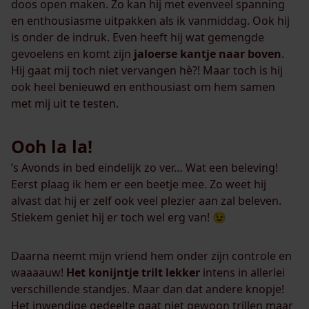
doos open maken. Zo kan hij met evenveel spanning
en enthousiasme uitpakken als ik vanmiddag. Ook hij
is onder de indruk. Even heeft hij wat gemengde
gevoelens en komt zijn
jaloerse kantje naar boven
.
Hij gaat mij toch niet vervangen hè?! Maar toch is hij
ook heel benieuwd en enthousiast om hem samen
met mij uit te testen.
Ooh la la!
’s Avonds in bed eindelijk zo ver… Wat een beleving!
Eerst plaag ik hem er een beetje mee. Zo weet hij
alvast dat hij er zelf ook veel plezier aan zal beleven.
Stiekem geniet hij er toch wel erg van! 😉
Daarna neemt mijn vriend hem onder zijn controle en
waaaauw!
Het konijntje trilt lekker
intens in allerlei
verschillende standjes. Maar dan dat andere knopje!
Het inwendige gedeelte gaat niet gewoon trillen maar