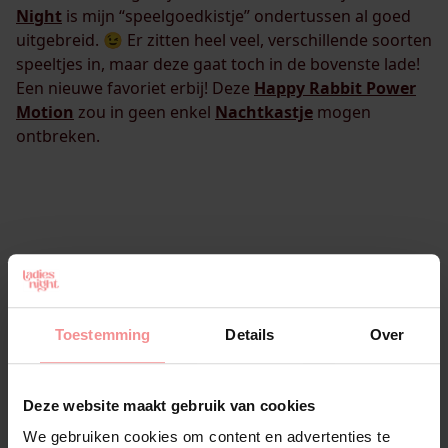
Night
is mijn “speelgoedkistje” ondertussen al goed
uitgebreid. 😉 Er zitten heel veel, verschillende soorten
speeltjes in, maar deze gaat toch in de bovenste lade!
Een nieuwe favoriet erbij! Deze
Happy Rabbit Power
Motion
zou in geen enkel
Nachtkastje
mogen
ontbreken.
Toestemming
Details
Over
Deze website maakt gebruik van cookies
We gebruiken cookies om content en advertenties te