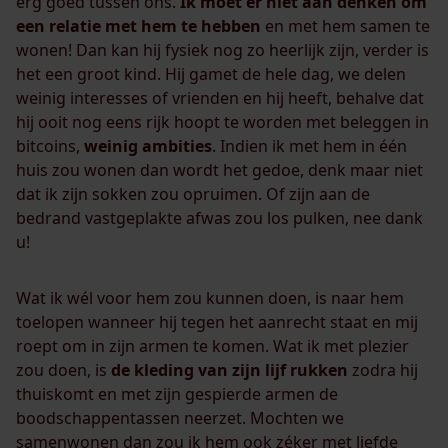
erg goed tussen ons.
Ik moet er niet aan dénken om
een relatie met hem te hebben
en met hem samen te
wonen! Dan kan hij fysiek nog zo heerlijk zijn, verder is
het een groot kind. Hij gamet de hele dag, we delen
weinig interesses of vrienden en hij heeft, behalve dat
hij ooit nog eens rijk hoopt te worden met beleggen in
bitcoins,
weinig ambities
. Indien ik met hem in één
huis zou wonen dan wordt het gedoe, denk maar niet
dat ik zijn sokken zou opruimen. Of zijn aan de
bedrand vastgeplakte afwas zou los pulken, nee dank
u!
Wat ik wél voor hem zou kunnen doen, is naar hem
toelopen wanneer hij tegen het aanrecht staat en mij
roept om in zijn armen te komen. Wat ik met plezier
zou doen, is
de kleding van zijn lijf rukken
zodra hij
thuiskomt en met zijn gespierde armen de
boodschappentassen neerzet. Mochten we
samenwonen dan zou ik hem ook zéker met liefde