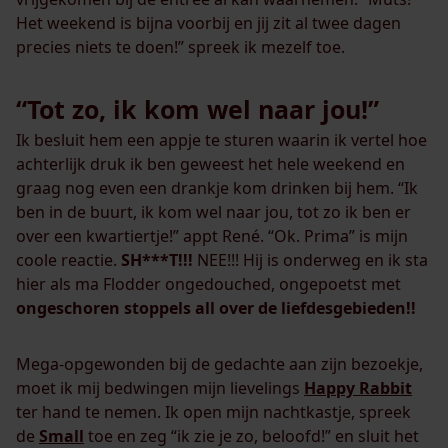
Het weekend is bijna voorbij en jij zit al twee dagen
precies niets te doen!” spreek ik mezelf toe.
“Tot zo, ik kom wel naar jou!”
Ik besluit hem een appje te sturen waarin ik vertel hoe
achterlijk druk ik ben geweest het hele weekend en
graag nog even een drankje kom drinken bij hem. “Ik
ben in de buurt, ik kom wel naar jou, tot zo ik ben er
over een kwartiertje!” appt René. “Ok. Prima” is mijn
coole reactie.
SH***T!!!
NEE!!! Hij is onderweg en ik sta
hier als ma Flodder ongedouched, ongepoetst met
ongeschoren stoppels all over de liefdesgebieden!!
Mega-opgewonden bij de gedachte aan zijn bezoekje,
moet ik mij bedwingen mijn lievelings
Happy Rabbit
ter hand te nemen. Ik open mijn nachtkastje, spreek
de
Small
toe en zeg “ik zie je zo, beloofd!” en sluit het