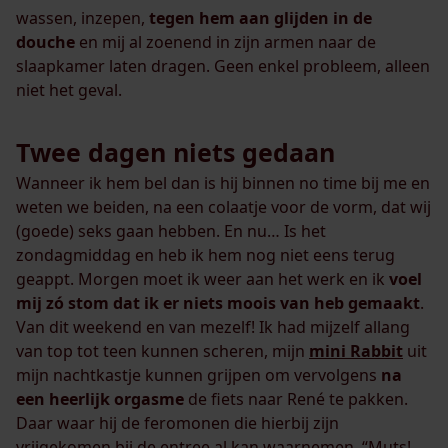
wassen, inzepen,
tegen hem aan glijden in de
douche
en mij al zoenend in zijn armen naar de
slaapkamer laten dragen. Geen enkel probleem, alleen
niet het geval.
Twee dagen niets gedaan
Wanneer ik hem bel dan is hij binnen no time bij me en
weten we beiden, na een colaatje voor de vorm, dat wij
(goede) seks gaan hebben. En nu… Is het
zondagmiddag en heb ik hem nog niet eens terug
geappt. Morgen moet ik weer aan het werk en ik
voel
mij zó stom dat ik er niets moois van heb gemaakt
.
Van dit weekend en van mezelf! Ik had mijzelf allang
van top tot teen kunnen scheren, mijn
mini Rabbit
uit
mijn nachtkastje kunnen grijpen om vervolgens
na
een heerlijk orgasme
de fiets naar René te pakken.
Daar waar hij de feromonen die hierbij zijn
vrijgekomen bij de entree al kan waarnemen. “Muts!