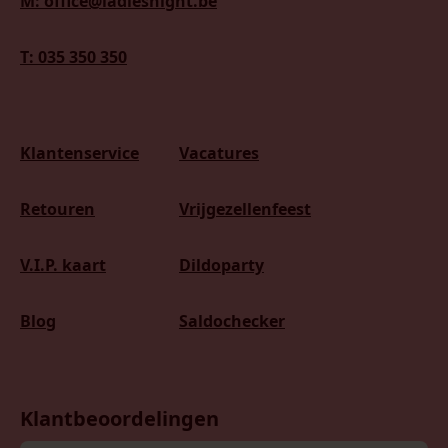
M: office@ladiesnight.be
T: 035 350 350
Klantenservice
Vacatures
Retouren
Vrijgezellenfeest
V.I.P. kaart
Dildoparty
Blog
Saldochecker
Klantbeoordelingen