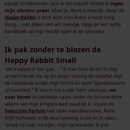
kastje. Ondertussen lach ik om mezelf omdat ik
tegen
mijn vibrator praat
. Maar ja, René is heerlijk, maar de
Happy Rabbit
is toch écht mijn beste vriend! Ding
dong….met alleen een wit hemdje, slipje en een witte
handdoek op mijn hoofd open ik de voordeur.
Ik pak zonder te blozen de
Happy Rabbit Small
“Hé knapperd hoe gaa…..” ik trek hem direct in mijn
armen! Hij tilt me op en loopt richting de eettafel, legt
de handdoek onder mijn hoofd en lacht “goedenavond
schoonheid.” Ik wurm mij onder hem vandaan,
ren
naar boven
en verdwijn naakt onder de schone witte
lakens van mijn kingsize bed, waarop ik zojuist de
Seductive Parfum
heb laten neerdwarrelen. René
blijft halfnaakt in de deuropening staan en ik open,
terwijl hij naar me kijkt, mijn nachtkastje. Ik pak