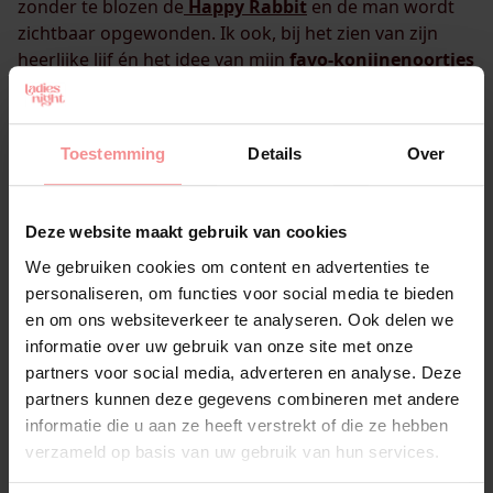
zonder te blozen de
Happy Rabbit
en de man wordt
zichtbaar opgewonden. Ik ook, bij het zien van zijn
heerlijke lijf én het idee van mijn
favo-konijnenoortjes
op mijn clitoris!
Nadat ik (binnen enkele momenten) een hoogtepunt
Toestemming
Details
Over
heb uitgesteld, komt hij naast me liggen en gebruiken
we
de Rabbit
samen. Het is zo’n fijn handzaam ding, ik
ben dol op het zachte materiaal en ik hoef nooit bang
Deze website maakt gebruik van cookies
te zijn dat ik geen batterijen in huis heb!
We gebruiken cookies om content en advertenties te
personaliseren, om functies voor social media te bieden
Heerlijke combinatie!
en om ons websiteverkeer te analyseren. Ook delen we
informatie over uw gebruik van onze site met onze
“Waarom belde je me nou niet terug?” vroeg hij na zijn
partners voor social media, adverteren en analyse. Deze
eerste hoogtepunt “Och, ik ben zo druk geweest, je
partners kunnen deze gegevens combineren met andere
kent het wel” antwoordde ik. “Blijf lekker liggen Lau,
informatie die u aan ze heeft verstrekt of die ze hebben
dan haal ik even een colaatje voor ons.” Zodra hij zich
verzameld op basis van uw gebruik van hun services.
omdraait laat ik de
Happy Rabbit
nog even fijn tussen
mijn benen bewegen. Thank you Ladies Night, voor de