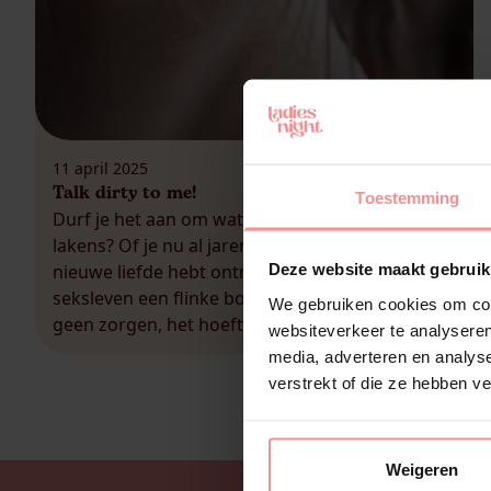
11 april 2025
Talk dirty to me!
Toestemming
Durf je het aan om wat stouter te zijn tussen de
lakens? Of je nu al jaren samen bent of net een
Deze website maakt gebruik
nieuwe liefde hebt ontmoet, dirty talk kan je
seksleven een flinke boost geven. En maak je
We gebruiken cookies om cont
geen zorgen, het hoeft helemaal niet vulgair of
websiteverkeer te analyseren
ongemakkelijk te zijn. Met de juiste tips wordt
media, adverteren en analys
het […]
verstrekt of die ze hebben v
Weigeren