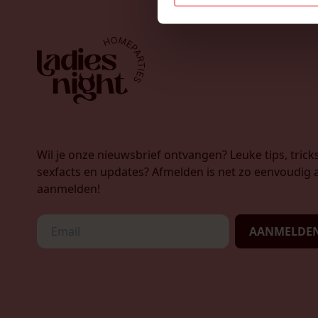
Wil je onze nieuwsbrief ontvangen? Leuke tips, tricks
sexfacts en updates? Afmelden is net zo eenvoudig a
aanmelden!
AANMELDE