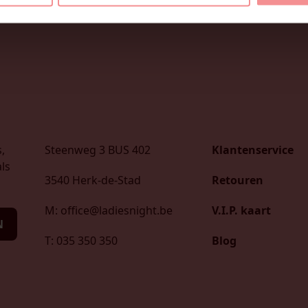
,
Steenweg 3 BUS 402
Klantenservice
ls
3540 Herk-de-Stad
Retouren
M: office@ladiesnight.be
V.I.P. kaart
N
T: 035 350 350
Blog