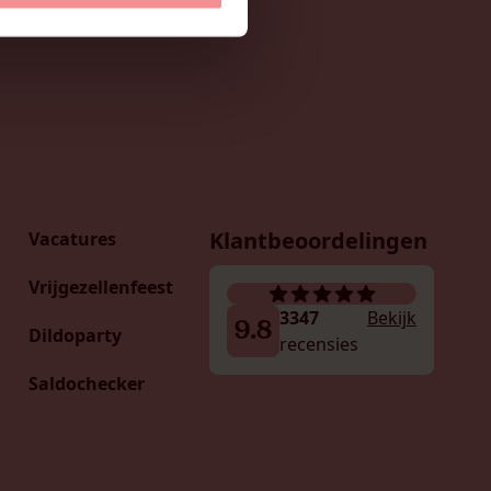
Klantbeoordelingen
Vacatures
Vrijgezellenfeest
3347
Bekijk
9.8
Dildoparty
recensies
Saldochecker