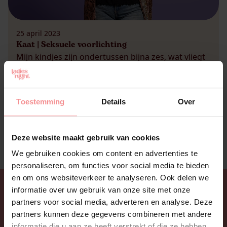
25 april 2023
Kaat | Seksuele voorlichting
Mijn kindjes zijn ondertussen bijna zes, wat vliegt
de tijd! Ze worden groter, hun lijfjes worden groter
en met het groter worden komen er natuurlijk
ook vragen, nog meer vragen. Dus ja, seksuele
Toestemming
Details
Over
voorlichting is iets dat bijna dagelijks aan bod
komt ten huize Bollen. Meestal heel basaal als: je
mag iemand anders alleen aanraken […]
Deze website maakt gebruik van cookies
We gebruiken cookies om content en advertenties te
personaliseren, om functies voor social media te bieden
en om ons websiteverkeer te analyseren. Ook delen we
informatie over uw gebruik van onze site met onze
partners voor social media, adverteren en analyse. Deze
partners kunnen deze gegevens combineren met andere
informatie die u aan ze heeft verstrekt of die ze hebben