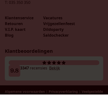
T: 035 350 350
Klantenservice
Vacatures
Retouren
Vrijgezellenfeest
V.I.P. kaart
Dildoparty
Blog
Saldochecker
Klantbeoordelingen
3347
recensies
Bekijk
9.8
Algemene voorwaarden
|
Privacyverklaring
|
Veelgestelde
vragen
| Ondernemingsnr: 0730.595.189 | Btw:
BE0730595189 | © 2026 LadiesNight België B.V.