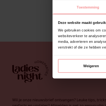
Toestemming
Deze website maakt gebruik
We gebruiken cookies om cont
websiteverkeer te analyseren
media, adverteren en analys
verstrekt of die ze hebben v
Weigeren
Wil je onze nieuwsbrief ontvangen? Leuke tips, tricks
sexfacts en updates? Afmelden is net zo eenvoudig a