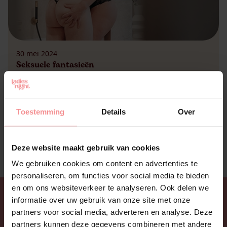
30 mei 2024
Seksuele fantasieën
Het hebben van een seksfantasie is helemaal
normaal. Serieus, iedereen heeft ze. Fantasieën
zijn als dromen – je kunt ze niet echt beheersen,
Toestemming
Details
Over
toch? Ze kunnen verschillende dingen doen,
bijvoorbeeld: verveling doorbreken, stress
verlichten, of een beetje pit toevoegen aan je
Deze website maakt gebruik van cookies
seksleven. Het is als je eigen Netflix-serie, maar
dan zonder abonnementskosten. 😉 Iedereen
We gebruiken cookies om content en advertenties te
heeft […]
personaliseren, om functies voor social media te bieden
en om ons websiteverkeer te analyseren. Ook delen we
informatie over uw gebruik van onze site met onze
partners voor social media, adverteren en analyse. Deze
partners kunnen deze gegevens combineren met andere