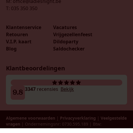
M: office@ladiesnight.be
T: 035 350 350
Klantenservice
Vacatures
Retouren
Vrijgezellenfeest
V.I.P. kaart
Dildoparty
Blog
Saldochecker
Klantbeoordelingen
3347
recensies
Bekijk
9.8
Algemene voorwaarden
|
Privacyverklaring
|
Veelgestelde
vragen
| Ondernemingsnr: 0730.595.189 | Btw:
BE0730595189 | © 2026 LadiesNight België B.V.