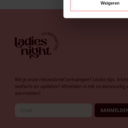
Weigeren
Wil je onze nieuwsbrief ontvangen? Leuke tips, tricks
sexfacts en updates? Afmelden is net zo eenvoudig a
aanmelden!
AANMELDE