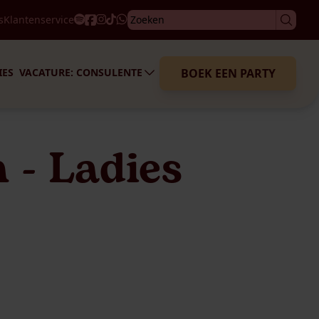
Wat we je bieden
s
Klantenservice
Ervaringen
Hoe word je consulente?
Aanmelden
IES
VACATURE: CONSULENTE
BOEK EEN PARTY
 - Ladies