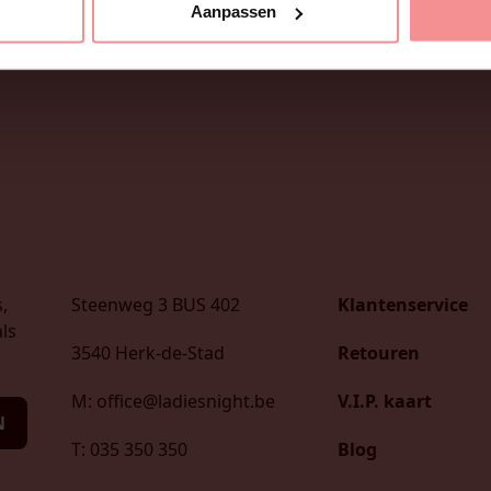
Aanpassen
,
Steenweg 3 BUS 402
Klantenservice
ls
3540 Herk-de-Stad
Retouren
M: office@ladiesnight.be
V.I.P. kaart
N
T: 035 350 350
Blog