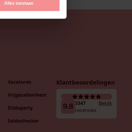
Alles toestaan
Klantbeoordelingen
Vacatures
Vrijgezellenfeest
3347
Bekijk
9.8
Dildoparty
recensies
Saldochecker