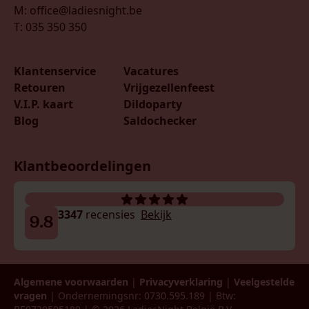
M: office@ladiesnight.be
T: 035 350 350
Klantenservice
Vacatures
Retouren
Vrijgezellenfeest
V.I.P. kaart
Dildoparty
Blog
Saldochecker
Klantbeoordelingen
3347
recensies
Bekijk
9.8
Algemene voorwaarden
|
Privacyverklaring
|
Veelgestelde
vragen
| Ondernemingsnr: 0730.595.189 | Btw: