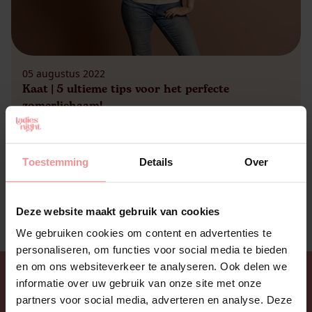
05 augustus 2022
Kaat | 5 ultieme tips voor het perfecte
zomerlichaam!
Zonne-energie Het is zomer, en dat zullen we
geweten hebben! Wat een tropische
temperaturen. Zalig. Ik klaar steeds helemaal op
Toestemming
Details
Over
van wat zonneschijn en ik zie om mij heen dat ik
hier niet de enigste in ben. Het lijkt wel alsof
wij mensen functioneren op zonne-energie. Toch
Deze website maakt gebruik van cookies
merk ik dat de zomer ook voor veel vrouwen vaak
We gebruiken cookies om content en advertenties te
[…]
personaliseren, om functies voor social media te bieden
en om ons websiteverkeer te analyseren. Ook delen we
informatie over uw gebruik van onze site met onze
partners voor social media, adverteren en analyse. Deze