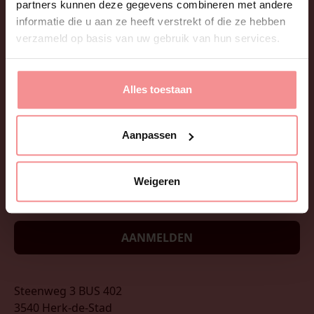
partners kunnen deze gegevens combineren met andere
informatie die u aan ze heeft verstrekt of die ze hebben
verzameld op basis van uw gebruik van hun services.
Alles toestaan
Wil je onze nieuwsbrief ontvangen? Leuke tips, tricks,
sexfacts en updates? Afmelden is net zo eenvoudig
Aanpassen
als aanmelden!
Weigeren
AANMELDEN
Steenweg 3 BUS 402
3540 Herk-de-Stad