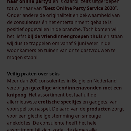
naar online party’s
en is daarbij zelfs uitgeroepen
tot winnaar van ‘
’Best Online Party Service 2020
’’.
Onder andere de originaliteit en bekwaamheid van
de consulentes én het entertainment gehalte is
positief opgevallen in de branche. Toch komen wij
het liefst
bij de vriendinnengroepen thuis
en staan
wij dus te trappelen om vanaf 9 juni weer in de
woonkamers en tuinen van onze gastvrouwen te
mogen staan!
Veilig praten over seks
Meer dan 200 consulentes in België en Nederland
verzorgen
gezellige vriendinnenavonden met een
knipoog
. Het assortiment bestaat uit de
allernieuwste
erotische speeltjes
en gadgets, van
voorspel tot naspel. De aard van de
producten
zorgt
voor een giechelige stemming en smeuïge
anekdotes. De consulente heeft het hele
assortiment bij zich, zodat de dames alle