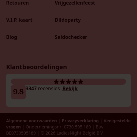
Retouren
Vrijgezellenfeest
V.I.P. kaart
Dildoparty
Blog
Saldochecker
Klantbeoordelingen
3347
recensies
Bekijk
9.8
Algemene voorwaarden
|
Privacyverklaring
|
Veelgestelde
vragen
| Ondernemingsnr: 0730.595.189 | Btw:
BE0730595189 | © 2026 LadiesNight België B.V.