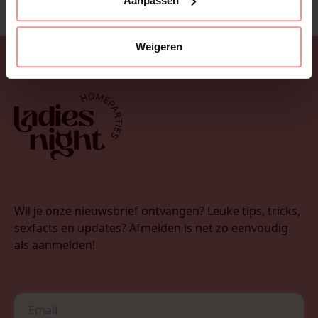
Aanpassen
Weigeren
Wil je onze nieuwsbrief ontvangen? Leuke tips, tricks,
sexfacts en updates? Afmelden is net zo eenvoudig
als aanmelden!