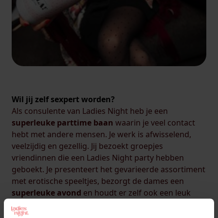
Wil jij zelf sexpert worden?
Als consulente van Ladies Night heb je een
superleuke parttime baan
waarin je veel contact
hebt met andere mensen. Je werk is afwisselend,
veelzijdig en gezellig. Jij bezoekt groepjes
vriendinnen die een Ladies Night party hebben
geboekt. Je presenteert het gevarieerde assortiment
met erotische speeltjes, bezorgt de dames een
superleuke avond
en houdt er zelf ook een leuk
bedrag aan over!