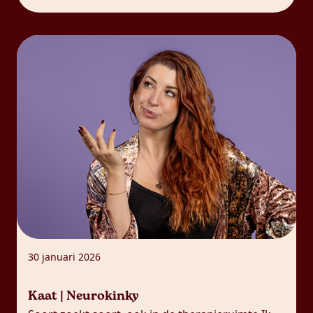
koppels die een zogenaamde
‘overschotjesrelatie’ hebben.
Overschotjesrelatie, dat is het woord dat ik
gebruik […]
30 januari 2026
Kaat | Neurokinky