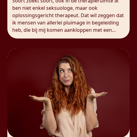
Soort zoekt soort, ook in de therapieruimte Ik
ben niet enkel seksuologe, maar ook
oplossingsgericht therapeut. Dat wil zeggen dat
ik mensen van allerlei pluimage in begeleiding
heb, die bij mij komen aankloppen met een
breed scala aan uitdagingen. Net dat maakt mijn
job ook zo boeiend, uiteraard! Wat me hoe
langer hoe meer opvalt, […]