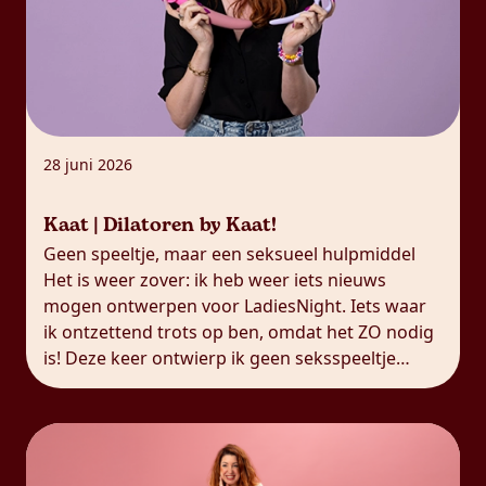
28 juni 2026
Kaat | Dilatoren by Kaat!
Geen speeltje, maar een seksueel hulpmiddel
Het is weer zover: ik heb weer iets nieuws
mogen ontwerpen voor LadiesNight. Iets waar
ik ontzettend trots op ben, omdat het ZO nodig
is! Deze keer ontwierp ik geen seksspeeltje
(zoals mijn DailyKaat), maar een seksueel
hulpmiddel waarvan ik in mijn praktijk
meekreeg dat er ZO veel nood […]