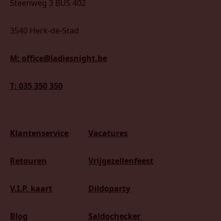
Steenweg 3 BUS 402
3540 Herk-de-Stad
M: office@ladiesnight.be
T: 035 350 350
Klantenservice
Vacatures
Retouren
Vrijgezellenfeest
V.I.P. kaart
Dildoparty
Blog
Saldochecker