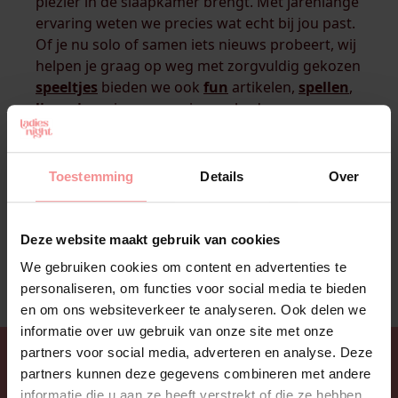
plezier in de slaapkamer brengt. Met jarenlange
ervaring weten we precies wat echt bij jou past.
Of je nu solo of samen iets nieuws probeert, wij
helpen je graag op weg met zorgvuldig gekozen
speeltjes
bieden we ook
fun
artikelen,
spellen
,
lingerie
en is er een ruim aanbod van
drogisterij
artikelen. Al het plezier voor in jouw
Nachtkastje? Ontdek hier!
Toestemming
Details
Over
NAAR WEBSHOP
Deze website maakt gebruik van cookies
We gebruiken cookies om content en advertenties te
personaliseren, om functies voor social media te bieden
en om ons websiteverkeer te analyseren. Ook delen we
informatie over uw gebruik van onze site met onze
partners voor social media, adverteren en analyse. Deze
partners kunnen deze gegevens combineren met andere
informatie die u aan ze heeft verstrekt of die ze hebben