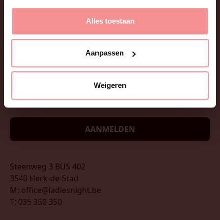
Alles toestaan
Wil je onze nieuwsbrief ontvangen? Leuke tips, tricks,
sexfacts en updates? Afmelden is net zo eenvoudig
Aanpassen
als aanmelden!
Weigeren
AANMELDEN
Steenweg 3 BUS 402
3540 Herk-de-Stad
M: office@ladiesnight.be
T: 035 350 350