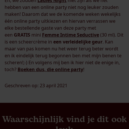
En, we zouden
Ladies Night
niet zijn als we het
hebben van een online party niet nog leuker zouden
maken! Daarom dat we de komende weken wekelijks
één online party uitkiezen en hiervan verrassen we
elke bestellende gaste van deze party met
een
GRATIS
mini
Femme Intime Seductive
(30 ml). Dit
is een scheercrème in
een verleidelijke geur
. Kan
maar van pas komen nu het weer terug beter wordt
en ik eindelijk terug begonnen ben met mijn benen te
scheren!;-) En volgens mij ben ik hier niet de enige in,
toch?
Boeken dus, die online party
!
Geschreven op: 23 april 2021
Waarschijnlijk vind je dit ook