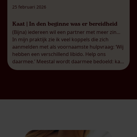
25 februari 2026
Kaat | In den beginne was er bereidheid
(Bijna) iedereen wil een partner met meer zin…
In mijn praktijk zie ik veel koppels die zich
aanmelden met als voornaamste hulpvraag: ‘Wij
hebben een verschillend libido. Help ons
daarmee.’ Meestal wordt daarmee bedoeld: kan
je de partner met het laagste libido meer zin
geven, Kaat? Op zich al een bijzondere
veronderstelling. Het is vaak […]