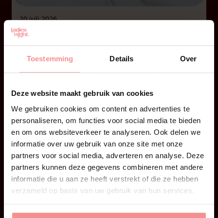
20 juli 2026
Edging voor intensere orgasmes
Ken je dat moment? Je bent goed op dreef, voelt
Toestemming
Details
Over
dat je bijna klaarkomt en nog voor je goed en
wel beseft wat er gebeurt, is het alweer voorbij.
Op zich helemaal niks mis mee. Een orgasme
Deze website maakt gebruik van cookies
blijft tenslotte een orgasme. Maar soms lig je
We gebruiken cookies om content en advertenties te
nadien toch met zo’n gevoel van: was dat alles?
personaliseren, om functies voor social media te bieden
Je […]
en om ons websiteverkeer te analyseren. Ook delen we
informatie over uw gebruik van onze site met onze
partners voor social media, adverteren en analyse. Deze
partners kunnen deze gegevens combineren met andere
informatie die u aan ze heeft verstrekt of die ze hebben
verzameld op basis van uw gebruik van hun services.