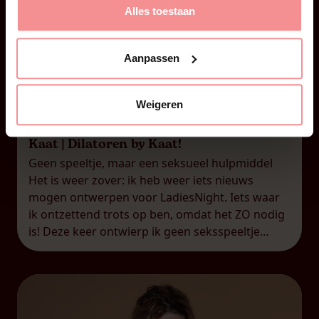
Alles toestaan
Aanpassen
28 juni 2026
Weigeren
Kaat | Dilatoren by Kaat!
Geen speeltje, maar een seksueel hulpmiddel
Het is weer zover: ik heb weer iets nieuws
mogen ontwerpen voor LadiesNight. Iets waar
ik ontzettend trots op ben, omdat het ZO nodig
is! Deze keer ontwierp ik geen seksspeeltje
(zoals mijn DailyKaat), maar een seksueel
hulpmiddel waarvan ik in mijn praktijk
meekreeg dat er ZO veel nood […]