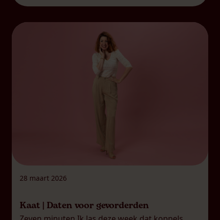
Veel van mijn leeftijdsgenoten weten niet echt
wat consent is en inhoudt. Terwijl het misschien
wel hét […]
28 maart 2026
Kaat | Daten voor gevorderden
Zeven minuten Ik las deze week dat koppels