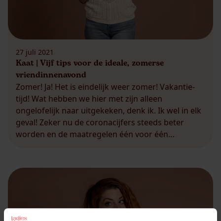
27 juli 2021
Kaat | Vijf tips voor de ideale, zomerse
vriendinnenavond
Zomer! Ja! Het is eindelijk weer zomer! Vakantie-
tijd! Wat hebben we hier met zijn alleen
ongelofelijk naar uitgekeken, denk ik. Ik wel in elk
geval! Zeker nu de coronacijfers steeds beter
worden en de maatregelen één voor één
wegvallen. Het leven van voorheen, waar we ooit
zo ver van verwijderd leken, is terug binnen
handbereik. Weg […]