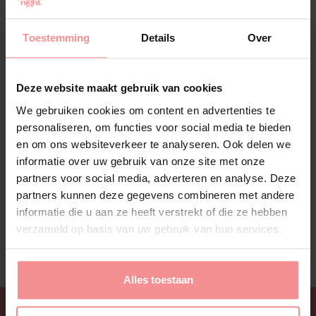
Toestemming
Details
Over
Deze website maakt gebruik van cookies
We gebruiken cookies om content en advertenties te
personaliseren, om functies voor social media te bieden
en om ons websiteverkeer te analyseren. Ook delen we
23 april 2021
informatie over uw gebruik van onze site met onze
Kaat | Kennis is macht, ook op seksueel vlak!
partners voor social media, adverteren en analyse. Deze
Zoveel seksuele onwetendheid Zoals de meeste
partners kunnen deze gegevens combineren met andere
van jullie weten geef ik ook les op de hogeschool.
informatie die u aan ze heeft verstrekt of die ze hebben
Dat is op het Postgraduaat Seksuologische
verzameld op basis van uw gebruik van hun services.
Hulpverlening. In dit postgraduaat spijker ik
samen met de andere docenten de kennis over
seksualiteit van een heel aantal hulpverleners bij.
Alles toestaan
Omdat dat helaas nog altijd erg nodig is. Ik vind
het zelf heel logisch […]