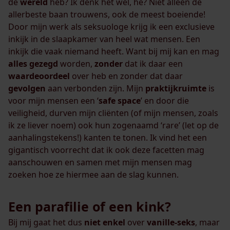
de
wereld
heb? Ik denk het wel, hè? Niet alleen de
allerbeste baan trouwens, ook de meest boeiende!
Door mijn werk als seksuologe krijg ik een exclusieve
inkijk in de slaapkamer van heel wat mensen. Een
inkijk die vaak niemand heeft. Want bij mij kan en mag
alles
gezegd
worden,
zonder
dat ik daar een
waardeoordeel
over heb en zonder dat daar
gevolgen
aan verbonden zijn. Mijn
praktijkruimte
is
voor mijn mensen een ‘
safe
space
’ en door die
veiligheid, durven mijn cliënten (of mijn mensen, zoals
ik ze liever noem) ook hun zogenaamd ‘rare’ (let op de
aanhalingstekens!) kanten te tonen. Ik vind het een
gigantisch voorrecht dat ik ook deze facetten mag
aanschouwen en samen met mijn mensen mag
zoeken hoe ze hiermee aan de slag kunnen.
Een parafilie of een kink?
Bij mij gaat het dus
niet
enkel
over
vanille-seks
, maar