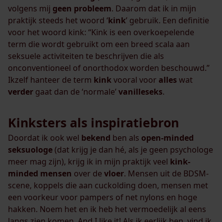
volgens mij
geen
probleem
. Daarom dat ik in mijn
praktijk steeds het woord ‘
kink
’ gebruik. Een definitie
voor het woord kink: “Kink is een overkoepelende
term die wordt gebruikt om een ​​breed scala aan
seksuele activiteiten te beschrijven die als
onconventioneel of onorthodox worden beschouwd.”
Ikzelf hanteer de term
kink
vooral voor
alles
wat
verder
gaat dan de ‘normale’
vanilleseks
.
Kinksters als inspiratiebron
Doordat ik ook wel
bekend
ben als
open-minded
seksuologe
(dat krijg je dan hé, als je geen psychologe
meer mag zijn), krijg ik in mijn praktijk veel
kink-
minded
mensen
over de
vloer
. Mensen uit de BDSM-
scene, koppels die aan cuckolding doen, mensen met
een voorkeur voor pampers of net nylons en hoge
hakken. Noem het en ik heb het vermoedelijk al eens
langs zien komen. And I like it! Als ik eerlijk ben, vind ik