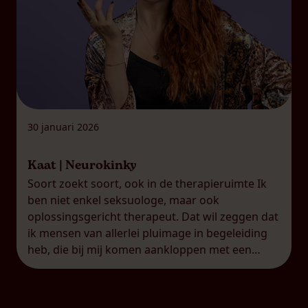
30 januari 2026
Kaat | Neurokinky
Soort zoekt soort, ook in de therapieruimte Ik
ben niet enkel seksuologe, maar ook
oplossingsgericht therapeut. Dat wil zeggen dat
ik mensen van allerlei pluimage in begeleiding
heb, die bij mij komen aankloppen met een
breed scala aan uitdagingen. Net dat maakt mijn
job ook zo boeiend, uiteraard! Wat me hoe
langer hoe meer opvalt, […]