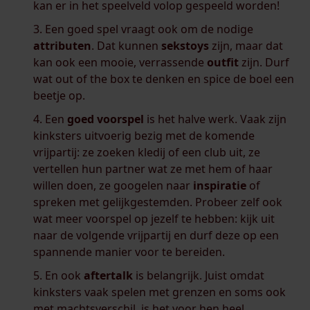
kan er in het speelveld volop gespeeld worden!
Een goed spel vraagt ook om de nodige
attributen
. Dat kunnen
sekstoys
zijn, maar dat
kan ook een mooie, verrassende
outfit
zijn. Durf
wat out of the box te denken en spice de boel een
beetje op.
Een
goed
voorspel
is het halve werk. Vaak zijn
kinksters uitvoerig bezig met de komende
vrijpartij: ze zoeken kledij of een club uit, ze
vertellen hun partner wat ze met hem of haar
willen doen, ze googelen naar
inspiratie
of
spreken met gelijkgestemden. Probeer zelf ook
wat meer voorspel op jezelf te hebben: kijk uit
naar de volgende vrijpartij en durf deze op een
spannende manier voor te bereiden.
En ook
aftertalk
is belangrijk. Juist omdat
kinksters vaak spelen met grenzen en soms ook
met machtsverschil, is het voor hen heel