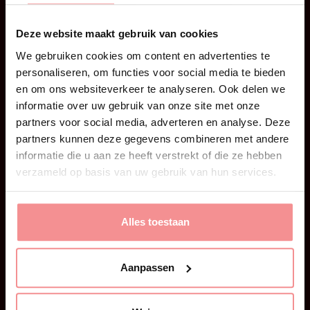
Deze website maakt gebruik van cookies
We gebruiken cookies om content en advertenties te
personaliseren, om functies voor social media te bieden
en om ons websiteverkeer te analyseren. Ook delen we
informatie over uw gebruik van onze site met onze
partners voor social media, adverteren en analyse. Deze
28 juni 2026
partners kunnen deze gegevens combineren met andere
informatie die u aan ze heeft verstrekt of die ze hebben
verzameld op basis van uw gebruik van hun services.
Kaat | Dilatoren by Kaat!
Geen speeltje, maar een seksueel hulpmiddel
Het is weer zover: ik heb weer iets nieuws
Alles toestaan
mogen ontwerpen voor LadiesNight. Iets waar
ik ontzettend trots op ben, omdat het ZO nodig
is! Deze keer ontwierp ik geen seksspeeltje
Aanpassen
(zoals mijn DailyKaat), maar een seksueel
hulpmiddel waarvan ik in mijn praktijk