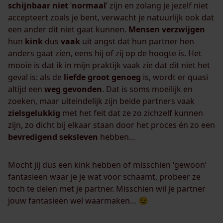
schijnbaar
niet
‘
normaal
’ zijn en zolang je jezelf niet
accepteert zoals je bent, verwacht je natuurlijk ook dat
een ander dit niet gaat kunnen.
Mensen
verzwijgen
hun
kink
dus
vaak
uit angst dat hun partner hen
anders gaat zien, eens hij of zij op de hoogte is. Het
mooie is dat ik in mijn praktijk vaak zie dat dit niet het
geval is: als de
liefde
groot
genoeg
is, wordt er quasi
altijd een
weg
gevonden
. Dat is soms moeilijk en
zoeken, maar uiteindelijk zijn beide partners vaak
zielsgelukkig
met het feit dat ze zo zichzelf kunnen
zijn, zo dicht bij elkaar staan door het proces én zo een
bevredigend
seksleven
hebben…
Mocht jij dus een kink hebben of misschien ‘gewoon’
fantasieën waar je je wat voor schaamt, probeer ze
toch te delen met je partner. Misschien wil je partner
jouw fantasieën wel waarmaken… 😉