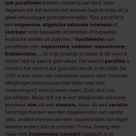
ook
parafilieën
komen uitvoerig aan bod. Voor
degenen die dat woord niet kennen (wat ik snap als je
geen seksuologie gestudeerd hebt): “Een parafilie is
een
ongewone
,
atypische
seksuele
interesse
of
voorkeur
voor bepaalde activiteiten of bepaalde
erotische doelen of objecten.”
Voorbeelden
van
parafilieën zijn:
voyeurisme
,
sadisme
,
masochisme
,
frotteurisme
, … In mijn praktijk probeer ik dit woord
echter niet te veel te gebruiken. Het woord
parafilie
is
immers het woord dat gebruikt wordt in de DSM. De
DSM is een soort van handboek waarin alles ‘mentale
afwijkingen/stoornissen (die lijden met zich
meebrengen)’ omschreven staan. Zoals dus ook
parafilieën. Maar, zelf zie ik een ‘afwijkende’ seksuele
voorkeur
niet
als een
stoornis
, maar als een
variatie
.
Sommige mensen worden opgewonden van vanille
seks, andere mensen worden opgewonden van tegen
iemand anders aan te schuren. Prima. Zolang alles
maar met
instemming
(
consent
) gebeurt, is er