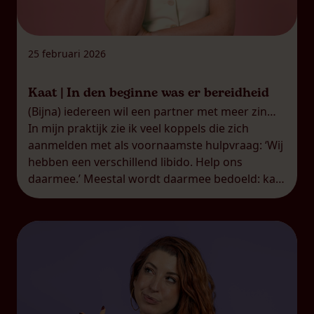
25 februari 2026
Kaat | In den beginne was er bereidheid
(Bijna) iedereen wil een partner met meer zin…
In mijn praktijk zie ik veel koppels die zich
aanmelden met als voornaamste hulpvraag: ‘Wij
hebben een verschillend libido. Help ons
daarmee.’ Meestal wordt daarmee bedoeld: kan
je de partner met het laagste libido meer zin
geven, Kaat? Op zich al een bijzondere
veronderstelling. Het is vaak […]