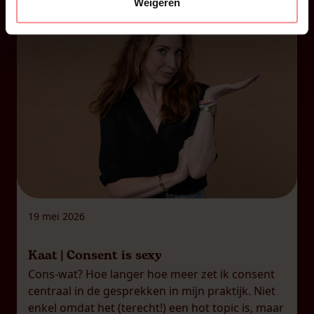
meekreeg dat er ZO veel nood […]
Weigeren
19 mei 2026
Kaat | Consent is sexy
Cons-wat? Hoe langer hoe meer zet ik consent
centraal in de gesprekken in mijn praktijk. Niet
enkel omdat het (terecht!) een hot topic is, maar