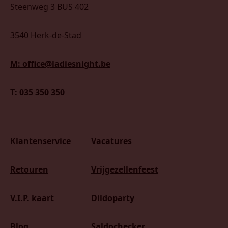
Steenweg 3 BUS 402
3540 Herk-de-Stad
M: office@ladiesnight.be
T: 035 350 350
Klantenservice
Vacatures
Retouren
Vrijgezellenfeest
V.I.P. kaart
Dildoparty
Blog
Saldochecker