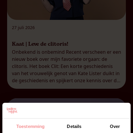
27 juli 2026
Kaat | Leve de clitoris!
Onbekend is onbemind Recent verscheen er een
nieuw boek over mijn favoriete orgaan: de
clitoris. Het boek Clit: Een korte geschiedenis
van het vrouwelijk genot van Kate Lister duikt in
de geschiedenis en spijkert onze kennis over de
clitoris duchtig bij. Dat is helaas nog altijd nodig,
want voor veel mensen, mannen én vrouwen,
blijft […]
Toestemming
Details
Over