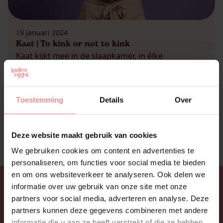
19 januari 2024
Kaat | To kink or not to kink
Kaat kijkt mee in de slaapkamer, in élke
slaapkamer Had ik al gezegd dat ik werkelijk de
allerbeste job in de wereld heb? Ik denk het wel,
hè? Niet alleen de allerbeste baan trouwens, ook
Toestemming
Details
Over
de meest boeiende! Door mijn werk als
seksuologe krijg ik een exclusieve inkijk in de
slaapkamer van heel wat mensen. […]
Deze website maakt gebruik van cookies
We gebruiken cookies om content en advertenties te
personaliseren, om functies voor social media te bieden
en om ons websiteverkeer te analyseren. Ook delen we
informatie over uw gebruik van onze site met onze
partners voor social media, adverteren en analyse. Deze
partners kunnen deze gegevens combineren met andere
informatie die u aan ze heeft verstrekt of die ze hebben