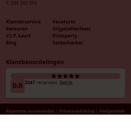
T: 035 350 350
Klantenservice
Vacatures
Retouren
Vrijgezellenfeest
V.I.P. kaart
Dildoparty
Blog
Saldochecker
Klantbeoordelingen
3347
recensies
Bekijk
9.8
Algemene voorwaarden
|
Privacyverklaring
|
Veelgestelde
vragen
| Ondernemingsnr: 0730.595.189 | Btw:
BE0730595189 | © 2026 LadiesNight België B.V.