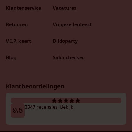
Klantenservice
Vacatures
Retouren
Vrijgezellenfeest
V.I.P. kaart
Dildoparty
Blog
Saldochecker
Klantbeoordelingen
3347
recensies
Bekijk
9.8