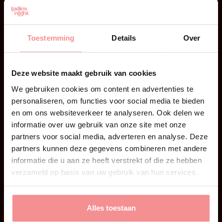
Edging voor intensere orgasmes
Ken je dat moment? Je bent goed op dreef, voelt
dat je bijna klaarkomt en nog voor je goed en
Toestemming
Details
Over
wel beseft wat er gebeurt, is het alweer voorbij.
Op zich helemaal niks mis mee. Een orgasme
blijft tenslotte een orgasme. Maar soms lig je
Deze website maakt gebruik van cookies
nadien toch met zo’n gevoel van: was dat alles?
Je […]
We gebruiken cookies om content en advertenties te
personaliseren, om functies voor social media te bieden
en om ons websiteverkeer te analyseren. Ook delen we
informatie over uw gebruik van onze site met onze
partners voor social media, adverteren en analyse. Deze
partners kunnen deze gegevens combineren met andere
informatie die u aan ze heeft verstrekt of die ze hebben
verzameld op basis van uw gebruik van hun services.
Alles toestaan