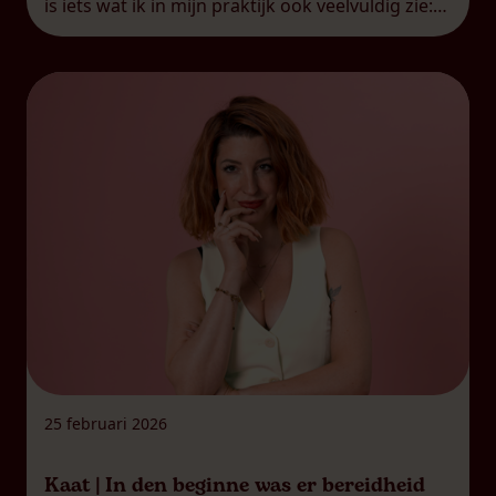
is iets wat ik in mijn praktijk ook veelvuldig zie:
koppels die een zogenaamde
‘overschotjesrelatie’ hebben.
Overschotjesrelatie, dat is het woord dat ik
gebruik […]
25 februari 2026
Kaat | In den beginne was er bereidheid