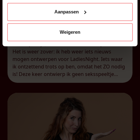
Aanpassen
28 juni 2026
Weigeren
Kaat | Dilatoren by Kaat!
Geen speeltje, maar een seksueel hulpmiddel
Het is weer zover: ik heb weer iets nieuws
mogen ontwerpen voor LadiesNight. Iets waar
ik ontzettend trots op ben, omdat het ZO nodig
is! Deze keer ontwierp ik geen seksspeeltje
(zoals mijn DailyKaat), maar een seksueel
hulpmiddel waarvan ik in mijn praktijk
meekreeg dat er ZO veel nood […]