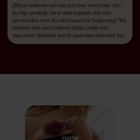
(Bijna) iedereen wil een partner met meer zin…
In mijn praktijk zie ik veel koppels die zich
aanmelden met als voornaamste hulpvraag: ‘Wij
hebben een verschillend libido. Help ons
daarmee.’ Meestal wordt daarmee bedoeld: kan
je de partner met het laagste libido meer zin
geven, Kaat? Op zich al een bijzondere
veronderstelling. Het is vaak […]