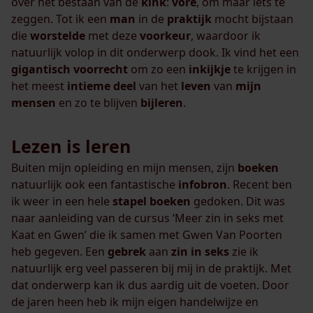
over het bestaan van de
kink
:
vore
, om maar iets te
zeggen. Tot ik een
man
in de
praktijk
mocht bijstaan
die
worstelde
met deze
voorkeur
, waardoor ik
natuurlijk volop in dit onderwerp dook. Ik vind het een
gigantisch
voorrecht
om zo een
inkijkje
te krijgen in
het meest
intieme
deel
van het
leven
van
mijn
mensen
en zo te blijven
bijleren
.
Lezen is leren
Buiten mijn opleiding en mijn mensen, zijn
boeken
natuurlijk ook een fantastische
infobron
. Recent ben
ik weer in een hele
stapel
boeken
gedoken. Dit was
naar aanleiding van de cursus ‘Meer zin in seks met
Kaat en Gwen’ die ik samen met Gwen Van Poorten
heb gegeven. Een
gebrek
aan
zin in seks
zie ik
natuurlijk erg veel passeren bij mij in de praktijk. Met
dat onderwerp kan ik dus aardig uit de voeten. Door
de jaren heen heb ik mijn eigen handelwijze en