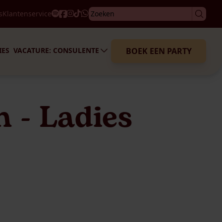
Wat we je bieden
s
Klantenservice
Ervaringen
Hoe word je consulente?
Aanmelden
IES
VACATURE: CONSULENTE
BOEK EEN PARTY
 - Ladies