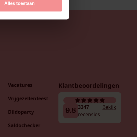
Alles toestaan
Klantbeoordelingen
Vacatures
Vrijgezellenfeest
3347
Bekijk
9.8
Dildoparty
recensies
Saldochecker