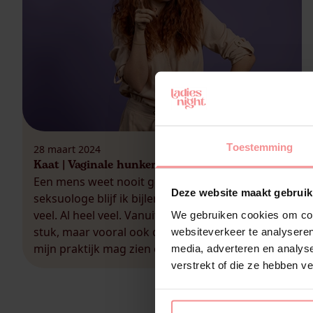
Toestemming
28 maart 2024
Kaat | Vaginale hunkering
Een mens weet nooit genoeg Ook als
Deze website maakt gebruik
seksuologe blijf ik bijleren. Natuurlijk, ik weet al
veel. Al heel veel. Vanuit mijn opleiding voor een
We gebruiken cookies om cont
stuk, maar vooral ook door de mensen die ik in
websiteverkeer te analyseren
mijn praktijk mag zien en leren kennen. Zo wist
media, adverteren en analys
ik nog niet over het bestaan van de kink: vore,
verstrekt of die ze hebben v
om maar […]