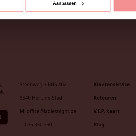
Aanpassen
,
Steenweg 3 BUS 402
Klantenservice
ls
3540 Herk-de-Stad
Retouren
M: office@ladiesnight.be
V.I.P. kaart
N
T: 035 350 350
Blog