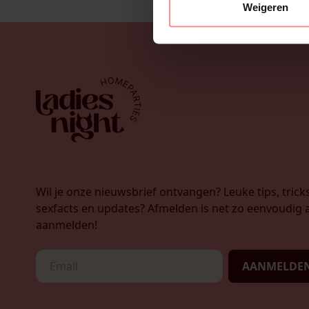
Weigeren
Wil je onze nieuwsbrief ontvangen? Leuke tips, tricks
sexfacts en updates? Afmelden is net zo eenvoudig a
aanmelden!
AANMELDE