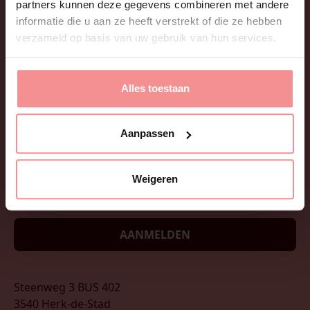
partners kunnen deze gegevens combineren met andere
informatie die u aan ze heeft verstrekt of die ze hebben
verzameld op basis van uw gebruik van hun services.
Alles toestaan
Wil je onze nieuwsbrief ontvangen? Leuke tips, tricks,
sexfacts en updates? Afmelden is net zo eenvoudig
Aanpassen
als aanmelden!
Weigeren
AANMELDEN
Steenweg 3 BUS 402
3540 Herk-de-Stad