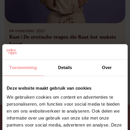
04 november 2021
Kaat | De erotische vragen die Kaat het vaakste
hoort…
Maar eerst: herfst En ook oktober zit er alweer op.
Halleluja, wat vliegt de tijd! Het is alweer herfst.
Halloween is geweest en we beginnen ons al klaar
Toestemming
Details
Over
te maken voor kerst. Mij hoor je niet klagen, ik
vind het allemaal erg gezellig. Zeker nu de
meesten onder ons gevaccineerd zijn en er net
Deze website maakt gebruik van cookies
wat meer […]
We gebruiken cookies om content en advertenties te
personaliseren, om functies voor social media te bieden
en om ons websiteverkeer te analyseren. Ook delen we
informatie over uw gebruik van onze site met onze
partners voor social media, adverteren en analyse. Deze