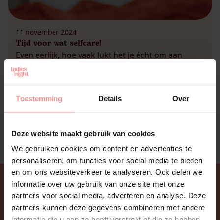
11 november 2024
Tijd voor wat selfcare!
Even eerlijk, hoe vaak lukt het je écht om aan
selfcare te doen? Misschien herken je het wel: je
plant een avondje me-time met kaarsen en
maskertjes, maar eindigt in een scrollmarathon op
Toestemming
Details
Over
je telefoon, met Netflix op pauze en een paar lege
chipszakken naast je. Is dat ook een soort
selfcare? Misschien! Maar het […]
Deze website maakt gebruik van cookies
We gebruiken cookies om content en advertenties te
personaliseren, om functies voor social media te bieden
en om ons websiteverkeer te analyseren. Ook delen we
informatie over uw gebruik van onze site met onze
partners voor social media, adverteren en analyse. Deze
partners kunnen deze gegevens combineren met andere
informatie die u aan ze heeft verstrekt of die ze hebben