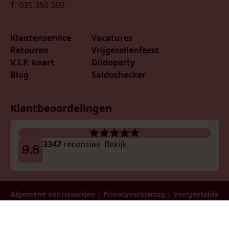
T: 035 350 350
Klantenservice
Vacatures
Retouren
Vrijgezellenfeest
V.I.P. kaart
Dildoparty
Blog
Saldochecker
Klantbeoordelingen
3347
recensies
Bekijk
9.8
Algemene voorwaarden
|
Privacyverklaring
|
Veelgestelde
vragen
| Ondernemingsnr: 0730.595.189 | Btw:
BE0730595189 | © 2026 LadiesNight België B.V.