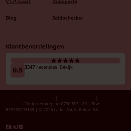
V.I.P. kaart
Dildoparty
Blog
Saldochecker
Klantbeoordelingen
3347
recensies
Bekijk
9.8
Algemene voorwaarden
|
Privacyverklaring
|
Veelgestelde
vragen
| Ondernemingsnr: 0730.595.189 | Btw:
BE0730595189 | © 2026 LadiesNight België B.V.