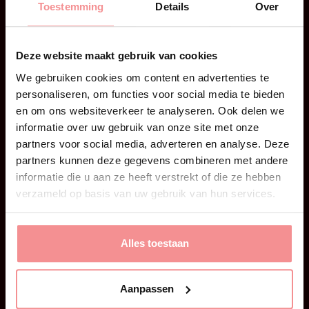
Toestemming
Details
Over
nadien toch met zo’n gevoel van: was dat alles?
Je […]
Deze website maakt gebruik van cookies
We gebruiken cookies om content en advertenties te
personaliseren, om functies voor social media te bieden
en om ons websiteverkeer te analyseren. Ook delen we
informatie over uw gebruik van onze site met onze
partners voor social media, adverteren en analyse. Deze
partners kunnen deze gegevens combineren met andere
informatie die u aan ze heeft verstrekt of die ze hebben
verzameld op basis van uw gebruik van hun services.
Alles toestaan
28 juni 2026
Aanpassen
Kaat | Dilatoren by Kaat!