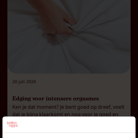
20 juli 2026
Edging voor intensere orgasmes
Ken je dat moment? Je bent goed op dreef, voelt
dat je bijna klaarkomt en nog voor je goed en
wel beseft wat er gebeurt, is het alweer voorbij.
Op zich helemaal niks mis mee. Een orgasme
blijft tenslotte een orgasme. Maar soms lig je