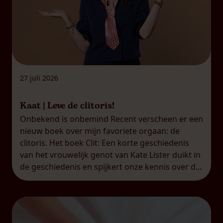
27 juli 2026
Kaat | Leve de clitoris!
Onbekend is onbemind Recent verscheen er een
nieuw boek over mijn favoriete orgaan: de
clitoris. Het boek Clit: Een korte geschiedenis
van het vrouwelijk genot van Kate Lister duikt in
de geschiedenis en spijkert onze kennis over de
clitoris duchtig bij. Dat is helaas nog altijd nodig,
want voor veel mensen, mannen én vrouwen,
blijft […]