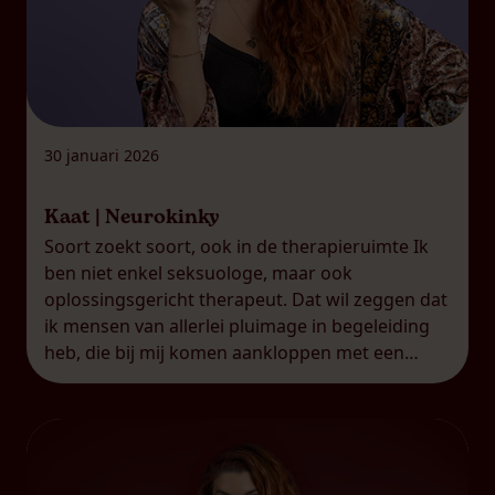
30 januari 2026
Kaat | Neurokinky
Soort zoekt soort, ook in de therapieruimte Ik
ben niet enkel seksuologe, maar ook
oplossingsgericht therapeut. Dat wil zeggen dat
ik mensen van allerlei pluimage in begeleiding
heb, die bij mij komen aankloppen met een
breed scala aan uitdagingen. Net dat maakt mijn
job ook zo boeiend, uiteraard! Wat me hoe
langer hoe meer opvalt, […]