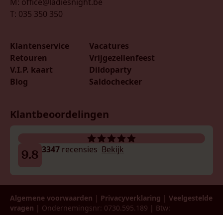
M: office@ladiesnight.be
T: 035 350 350
Klantenservice
Vacatures
Retouren
Vrijgezellenfeest
V.I.P. kaart
Dildoparty
Blog
Saldochecker
Klantbeoordelingen
3347
recensies
Bekijk
9.8
Algemene voorwaarden
|
Privacyverklaring
|
Veelgestelde
vragen
| Ondernemingsnr: 0730.595.189 | Btw:
BE0730595189 | © 2026 LadiesNight België B.V.