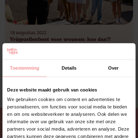
18 augustus 2022
Vrijgezellenfeest voor vrouwen: hoe dan?!
Jouw beste vriendin gaat trouwen en jij bent
verantwoordelijk voor haar vrijgezellenfeest. Het
feest dat haar eigenlijk zó erg ’tot het gaatje’ laat
Toestemming
Details
Over
gaan, dat ze echt nooit meer vrijgezel wilt zijn. Of
het feest waar ze gewoon de tijd van haar leven
heeft met haar vriendinnen, waarbij ze lekker in
Deze website maakt gebruik van cookies
het middelpunt staat. Whatever bij haar past!
Maar hoe organiseer […]
We gebruiken cookies om content en advertenties te
personaliseren, om functies voor social media te bieden
en om ons websiteverkeer te analyseren. Ook delen we
informatie over uw gebruik van onze site met onze
partners voor social media, adverteren en analyse. Deze
partners kunnen deze gegevens combineren met andere