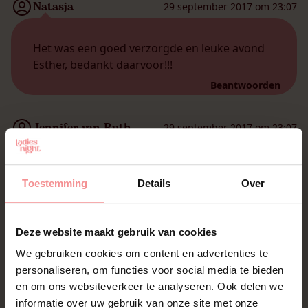
Natasja
29 september 2017 om 23:07
Het was een goed verzorgde en leuke avond
Esther, bedankt daarvoor!!!
Beantwoorden
Jennifer van Ruth
29 september 2017 om 23:07
Een hele leuke avond gehad. De avond was
Toestemming
Details
Over
verzorgd door Esther. Ze maakte het erg
gezellig en zorgde voor een open sfeer!
Beantwoorden
Deze website maakt gebruik van cookies
We gebruiken cookies om content en advertenties te
Bianca
29 september 2017 om 23:06
personaliseren, om functies voor social media te bieden
en om ons websiteverkeer te analyseren. Ook delen we
informatie over uw gebruik van onze site met onze
Net een top avond gehad. Esther hartstikke