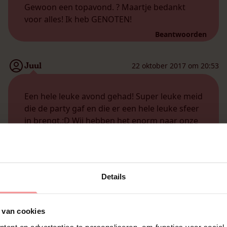
Gewoon een topavond. ? Maartje bedankt
voor alles! Ik heb GENOTEN!
Beantwoorden
Juul
22 oktober 2017 om 20:53
Een hele leuke avond gehad! Super leuke meid
die de party gaf en die er een hele leuke sfeer
in brengt.:D Wij hebben het enorm naar onze
zin gehad, zeker een aanrader dus!
Beantwoorden
Details
Iris
22 oktober 2017 om 19:55
Het was een hele gezellige avond, Daisy je
 van cookies
hebt het super goed gedaan!!!
ent en advertenties te personaliseren, om functies voor social