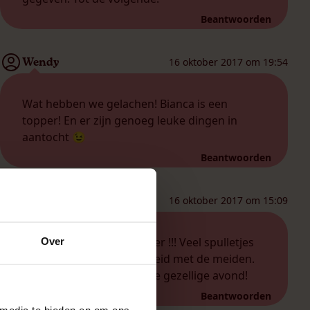
Beantwoorden
Wendy
16 oktober 2017 om 19:54
Wat hebben we gelachen! Bianca is een
topper! En er zijn genoeg leuke dingen in
aantocht 😉
Beantwoorden
Lia steenkamp
16 oktober 2017 om 15:09
Mijn ladies night was super !!! Veel spulletjes
Over
gekocht en veel gezelligheid met de meiden.
Natascha bedankt voor de gezellige avond!
Beantwoorden
 media te bieden en om ons