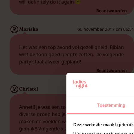
will definitely do it again 🙂
Beantwoorden
Mariska
06 november 2017 om 06:51
Het was een top avond vol gezelligheid. Bibian
wist de toon goed neer te zetten. De volgende
party staat alweer gepland!
Beantwoorden
Christel
05 november 2017 om 21:47
Toestemming
Annet!! Je was een topper.? Met een grote
diverse groep heb je er echt wat van weten te
maken en voelden we ons allemaal op ons
Deze website maakt gebruik
gemak!! Volgende x zeker weer bij jou. ???
We gebruiken cookies om cont