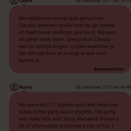
Laura
08 november 2017 om 16:52
We hebben het onwijs leuk gehad met
Claudia. Iedereen voelde zich op zijn gemak
en heeft leuke spulletjes gescoord. Wij gaan
dit zeker vaker doen. Onwijs leuk! Claudia
leert je nuttige dingen, is open waardoor je
dat zelf ook bent en brengt er ook echt
humor in.
Beantwoorden
Maria
06 november 2017 om 09:48
We were with 17 Spanish and Latin American
ladies so the party was in English. The party
was really nice and classy. Marianne shared a
lot of information and made it lots of fun. I