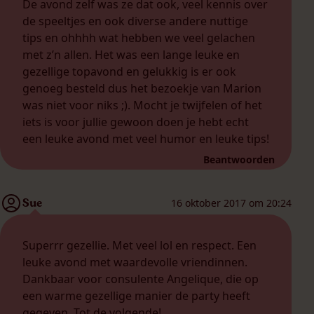
De avond zelf was ze dat ook, veel kennis over
de speeltjes en ook diverse andere nuttige
tips en ohhhh wat hebben we veel gelachen
met z’n allen. Het was een lange leuke en
gezellige topavond en gelukkig is er ook
genoeg besteld dus het bezoekje van Marion
was niet voor niks ;). Mocht je twijfelen of het
iets is voor jullie gewoon doen je hebt echt
een leuke avond met veel humor en leuke tips!
Beantwoorden
Sue
16 oktober 2017 om 20:24
Superrr gezellie. Met veel lol en respect. Een
leuke avond met waardevolle vriendinnen.
Dankbaar voor consulente Angelique, die op
een warme gezellige manier de party heeft
gegeven. Tot de volgende!