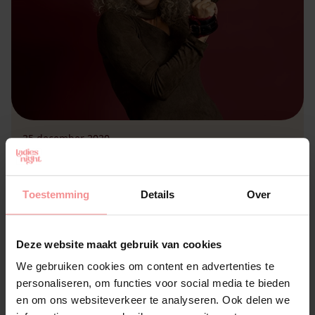
25 december 2020
Mijn bondage avontuur
Door Ladies Night consulente Stefanie “Met een
dikke zucht stop ik de sleutels in het slot na een
Toestemming
Details
Over
lange avonddienst. Ik zie dat er geen licht meer
brand. Hè balen, mijn man is al naar bed… Ik denk
nog: Dan trek ik zelf nog een fles wijn open! Ik
Deze website maakt gebruik van cookies
stap naar binnen, gooi mijn jas en schoenen uit
We gebruiken cookies om content en advertenties te
[…]
personaliseren, om functies voor social media te bieden
en om ons websiteverkeer te analyseren. Ook delen we