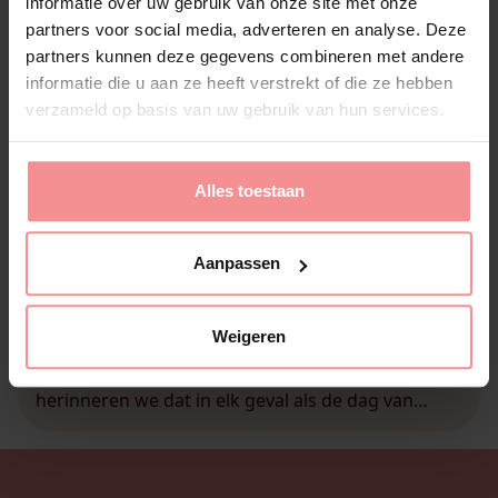
informatie over uw gebruik van onze site met onze
partners voor social media, adverteren en analyse. Deze
partners kunnen deze gegevens combineren met andere
informatie die u aan ze heeft verstrekt of die ze hebben
verzameld op basis van uw gebruik van hun services.
Alles toestaan
23 november 2020
Vijf(tig) Tinten Thuis
Aanpassen
Het voelt als de dag van gister dat ‘’Vijftig Tinten
Grijs’’ uitkwam, nietwaar? Toch is het al bijna 10
Weigeren
jaar geleden dat het eerste deel van de erotische
trilogie werd gelanceerd. En hoé. Bij Ladies Night
herinneren we dat in elk geval als de dag van
gister. Eerlijk is eerlijk, niets heeft dit so far […]