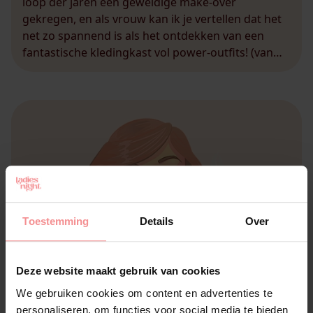
loop der jaren een geweldige make-over
gekregen, en als vrouw kan ik je vertellen dat het
net zo spannend is als het ontdekken van een
fantastische kledingkast vol power-outfits! (van
die kledingstukken waarin je, je ineens onwijs
krachtig en sexy voelt .. we hebben er allemaal wel
[…]
Toestemming
Details
Over
Deze website maakt gebruik van cookies
We gebruiken cookies om content en advertenties te
personaliseren, om functies voor social media te bieden