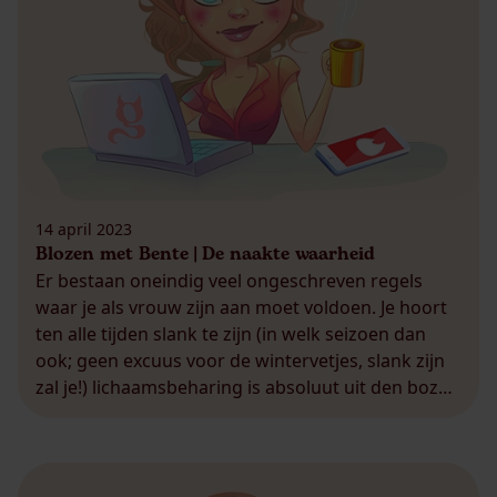
14 april 2023
Blozen met Bente | De naakte waarheid
Er bestaan oneindig veel ongeschreven regels
waar je als vrouw zijn aan moet voldoen. Je hoort
ten alle tijden slank te zijn (in welk seizoen dan
ook; geen excuus voor de wintervetjes, slank zijn
zal je!) lichaamsbeharing is absoluut uit den boze
en als je ’s avonds op stap gaat, draag je vooral
geen hoerensloeren […]