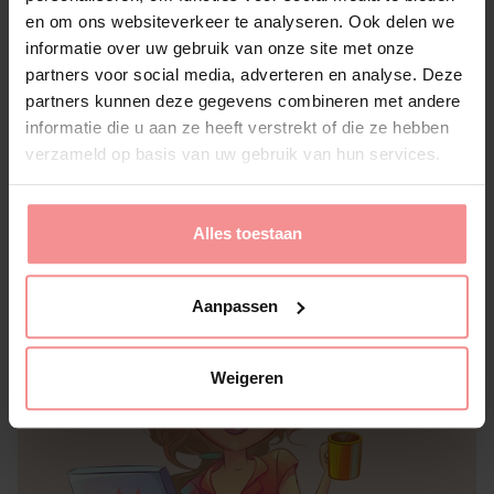
en om ons websiteverkeer te analyseren. Ook delen we
15 juni 2023
Blozen met Bente | O-o-o-orgasme!
informatie over uw gebruik van onze site met onze
partners voor social media, adverteren en analyse. Deze
Gisteravond had ik een waanzinnig orgasme! Het
partners kunnen deze gegevens combineren met andere
soort orgasme, waardoor ik pauzeer en daarna op
informatie die u aan ze heeft verstrekt of die ze hebben
adem kom om er zeker van te zijn dat ik nog
verzameld op basis van uw gebruik van hun services.
steeds op de een of andere manier op aarde ben
geplant. Die ene waarbij je zeker weet dat je
bekwerk allesbehalve charmant is tijdens het
‘komen’ en je partner […]
Alles toestaan
Aanpassen
Weigeren