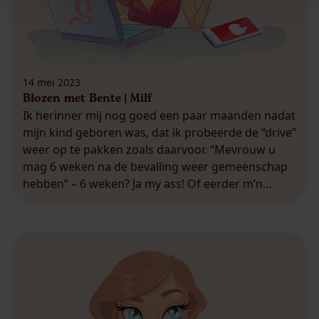
14 mei 2023
Blozen met Bente | Milf
Ik herinner mij nog goed een paar maanden nadat
mijn kind geboren was, dat ik probeerde de “drive”
weer op te pakken zoals daarvoor. “Mevrouw u
mag 6 weken na de bevalling weer gemeenschap
hebben” – 6 weken? Ja my ass! Of eerder m’n
perineum”. Ik moest er niet aan denken. Er is iets
uitgekomen […]